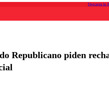
Descarga la 
ido Republicano piden recha
cial