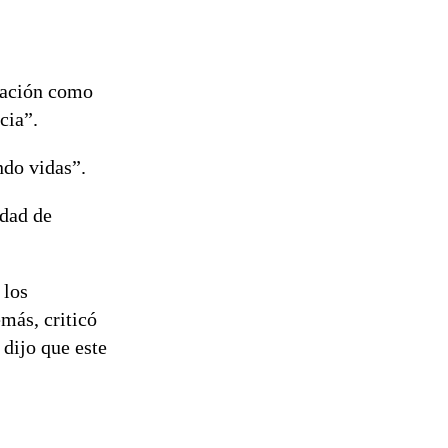
tuación como
cia”.
ndo vidas”.
idad de
 los
más, criticó
 dijo que este