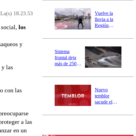
desborde del
río Damas:
 La(s) 18.23.53
Vuelve la
activa
lluvia a la
mensajería
Región
 social,
los
SAE
Metropolitana:
este es el
saqueos y
pronóstico de
la DMC para
Sistema
este viernes
frontal deja
más de 250
y las
damnificados
y 317
personas
aisladas entre
o con las
Nuevo
Valparaíso y
temblor
Los Ríos
sacude el
norte del país:
 preocuparse
revisa la
magnitud y el
proteger a las
epicentro
anzar en un