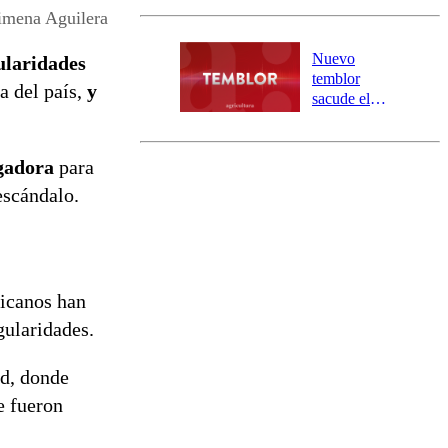
y 317
imena Aguilera
personas
aisladas entre
Nuevo
ularidades
Valparaíso y
temblor
ia del país,
y
Los Ríos
sacude el
norte del país:
revisa la
magnitud y el
gadora
para
epicentro
scándalo.
licanos han
gularidades.
ud, donde
 fueron