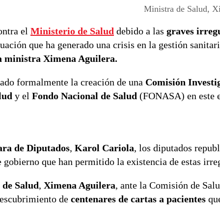
Ministra de Salud, X
ontra el
Ministerio de Salud
debido a las
graves irreg
ituación que ha generado una crisis en la gestión sanitar
la ministra Ximena Aguilera.
tado formalmente la creación de una
Comisión Investi
lud
y el
Fondo Nacional de Salud
(FONASA) en este e
ara de Diputados
,
Karol Cariola
, los diputados repub
 gobierno que han permitido la existencia de estas irre
 de Salud
,
Ximena Aguilera
, ante la Comisión de Sal
 descubrimiento de
centenares de cartas a pacientes
que