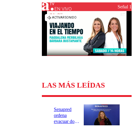
Universidad Católica
Política
Señal 1
Universidad de Chile
Sustentabilidad
EN VIVO
LAS MÁS LEÍDAS
Senapred
ordena
evacuar dos
sectores de
Carahue por