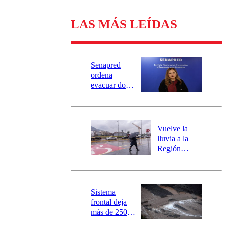
LAS MÁS LEÍDAS
Senapred
ordena
evacuar dos
sectores de
Carahue por
desborde del
río Damas:
Vuelve la
activa
lluvia a la
mensajería
Región
SAE
Metropolitana:
este es el
pronóstico de
la DMC para
Sistema
este viernes
frontal deja
más de 250
damnificados