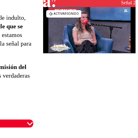
Señal 2
de indulto,
le que se
s estamos
la señal para
misión del
s verdaderas