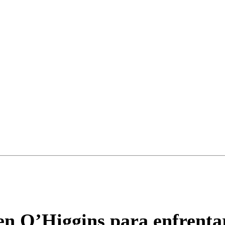
Enviar c
 en O’Higgins para enfrent