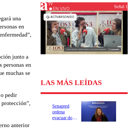
Universidad Católica
Política
Señal 1
Universidad de Chile
Sustentabilidad
EN VIVO
egará una
ersonas en
 enfermedad”,
ción junto a
es personas en
que muchas se
LAS MÁS LEÍDAS
 o pedir
 protección”,
Senapred
ordena
evacuar dos
sectores de
erno anterior
Carahue por