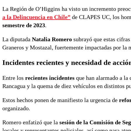
La Región de O’Higgins ha visto un incremento preocu
a la Delincuencia en Chile”
de CLAPES UC, los homi
semestre de 2023
.
La diputada
Natalia Romero
subrayó que estas cifras
Graneros y Mostazal, fuertemente impactadas por la 
Incidentes recientes y necesidad de acció
Entre los
recientes incidentes
que han alarmado a la c
Rancagua y la quema de diez vehículos en distintos pu
Estos hechos ponen de manifiesto la urgencia de
refo
organizado.
Romero enfatizó que la
sesión de la Comisión de Se
locales y representantes policiales, así como para ate