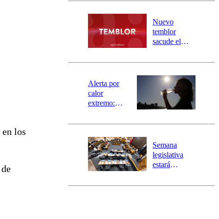
desborde del
río Damas:
Nuevo
activa
temblor
mensajería
sacude el
SAE
norte del país:
revisa la
magnitud y el
epicentro
Alerta por
calor
extremo:
Senapred
activa Alerta
 en los
Temprana
Preventiva en
Semana
tres comunas
legislativa
estará
 de
marcada por
el fin de la
tramitación
del proyecto
de