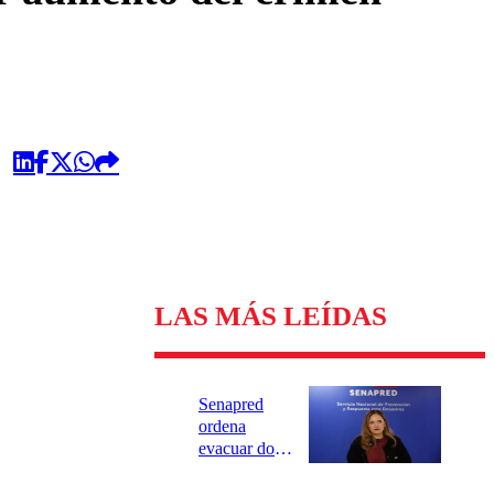
LAS MÁS LEÍDAS
Senapred
ordena
evacuar dos
sectores de
Carahue por