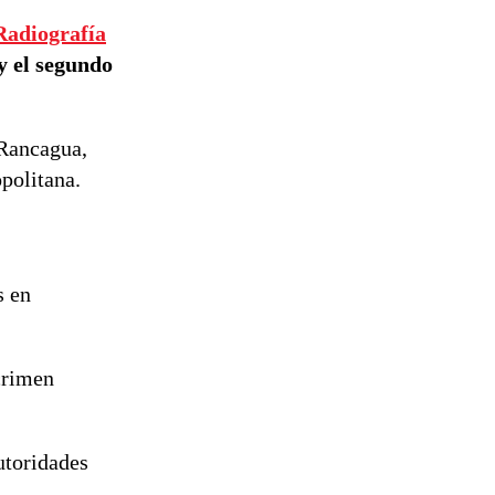
reconstrucción
Radiografía
y el segundo
 Rancagua,
politana.
s en
crimen
utoridades