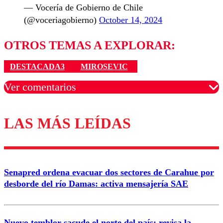
— Vocería de Gobierno de Chile
(@voceriagobierno)
October 14, 2024
OTROS TEMAS A EXPLORAR:
DESTACADA3
MIROSEVIC
Ver comentarios
LAS MÁS LEÍDAS
Los comentarios son moderados para garantizar un
diálogo respetuoso.
Nombre
Senapred ordena evacuar dos sectores de Carahue por
Correo
desborde del río Damas: activa mensajería SAE
Nuevo temblor sacude el norte del país: revisa la