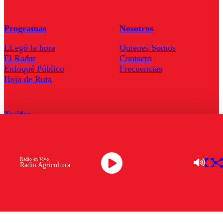
Programas
Nosotros
LLegó la hora
Quienes Somos
El Radar
Contacto
Enfoqué Público
Frecuencias
Hoja de Ruta
Tarifas
Comercial
Tarifas Servel Radio
Radio en Vivo
Radio Agricultura
Radio en Vivo
TV en Vivo
Descarga la APP