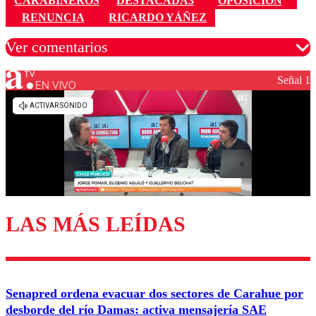
CARABINEROS
DESTACADA3
OPOSICIÓN
RENUNCIA
RICARDO YÁÑEZ
Ver comentarios
Señal 1
EN VIVO
Los comentarios son moderados para garantizar un
diálogo respetuoso.
Nombre
Correo
LAS MÁS LEÍDAS
Enviar comentario
Senapred ordena evacuar dos sectores de Carahue por
desborde del río Damas: activa mensajería SAE