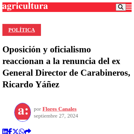
POLÍTICA
Podcast
Oposición y oficialismo
Frecuencias
Agricultura TV
reaccionan a la renuncia del ex
Deportes
General Director de Carabineros,
Entretención
Colo Colo
Noticias
Ricardo Yáñez
Motor
Vida Social
Otros Deportes
Dato Practico
Publicaciones en medios
Seleccion Chilena
Economía
Opinión
Torneo Internacional
Internacional
por
Flores Canales
Programas
Torneo Nacional
Nacional
septiembre 27, 2024
Comercial
Universidad Católica
Política
Universidad de Chile
Sustentabilidad