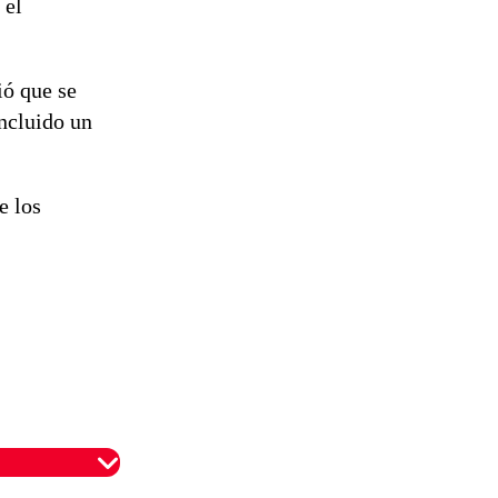
 el
reconstrucción
ió que se
incluido un
e los