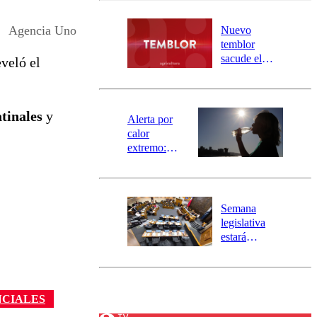
desborde del
río Damas:
Agencia Uno
Nuevo
activa
temblor
mensajería
sacude el
eveló el
SAE
norte del país:
revisa la
magnitud y el
atinales
y
epicentro
Alerta por
calor
extremo:
Senapred
activa Alerta
Temprana
Preventiva en
Semana
tres comunas
legislativa
estará
marcada por
el fin de la
tramitación
del proyecto
NCIALES
de