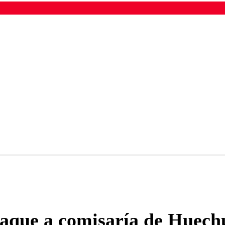
ados para garantizar un diálogo respetuoso.
Correo
Enviar c
taque a comisaría de Huech