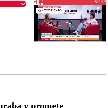
reconstrucción
Señal 2
omentario
uraba y promete