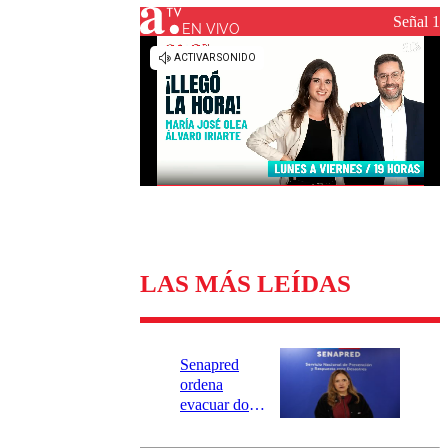
Universidad Católica
Política
Señal 1
Universidad de Chile
Sustentabilidad
EN VIVO
LAS MÁS LEÍDAS
Senapred
ordena
evacuar dos
sectores de
Carahue por