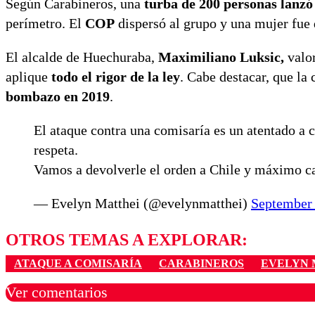
Según Carabineros, una
turba de 200 personas lanzó
perímetro. El
COP
dispersó al grupo y una mujer fue 
El alcalde de Huechuraba,
Maximiliano Luksic,
valor
aplique
todo el rigor de la ley
. Cabe destacar, que la
bombazo en 2019
.
El ataque contra una comisaría es un atentado a c
respeta.
Vamos a devolverle el orden a Chile y máximo ca
— Evelyn Matthei (@evelynmatthei)
September 
OTROS TEMAS A EXPLORAR:
ATAQUE A COMISARÍA
CARABINEROS
EVELYN 
Ver comentarios