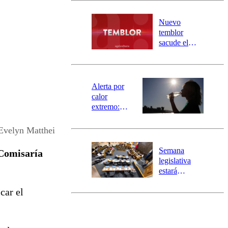
desborde del
río Damas:
Nuevo
activa
temblor
mensajería
sacude el
SAE
norte del país:
revisa la
magnitud y el
epicentro
Alerta por
calor
extremo:
Senapred
activa Alerta
Evelyn Matthei
Temprana
Preventiva en
Semana
 Comisaría
tres comunas
legislativa
estará
marcada por
car el
el fin de la
tramitación
del proyecto
de