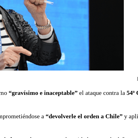
omo
“gravísimo e inaceptable”
el ataque contra la
54ª
omprometiéndose a
“devolverle el orden a Chile”
y apli