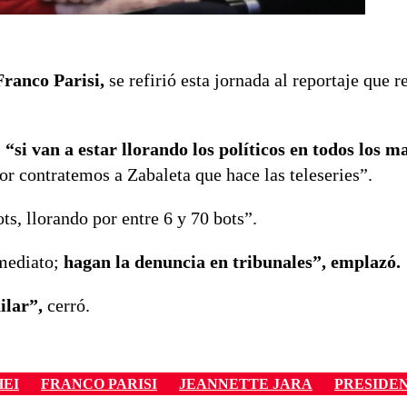
Franco Parisi,
se refirió esta jornada al reportaje que r
:
“si van a estar llorando los políticos en todos los m
or contratemos a Zabaleta que hace las teleseries”.
ts, llorando por entre 6 y 70 bots”.
nmediato;
hagan la denuncia en tribunales”, emplazó.
ailar”,
cerró.
EI
FRANCO PARISI
JEANNETTE JARA
PRESIDE