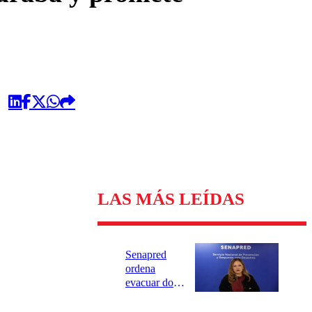
LAS MÁS LEÍDAS
Senapred
ordena
evacuar dos
sectores de
Carahue por