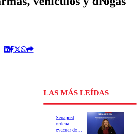
armas, vehículos y drogas
LAS MÁS LEÍDAS
Senapred
ordena
evacuar dos
sectores de