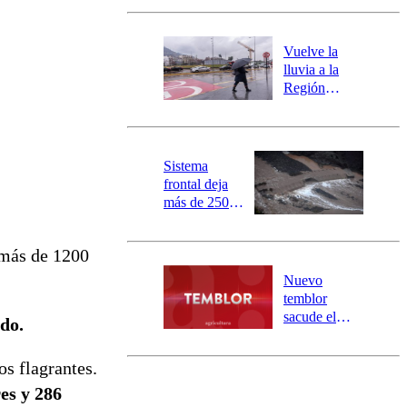
Carahue por
desborde del
río Damas:
Vuelve la
activa
lluvia a la
mensajería
Región
SAE
Metropolitana:
este es el
pronóstico de
la DMC para
Sistema
este viernes
frontal deja
más de 250
damnificados
y 317
 más de 1200
personas
aisladas entre
Nuevo
Valparaíso y
temblor
Los Ríos
sacude el
ado.
norte del país:
revisa la
os flagrantes.
magnitud y el
epicentro
es y 286