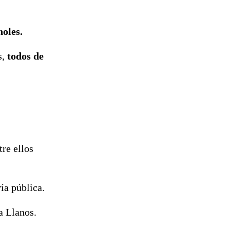
holes.
s,
todos de
tre ellos
ía pública.
a Llanos.