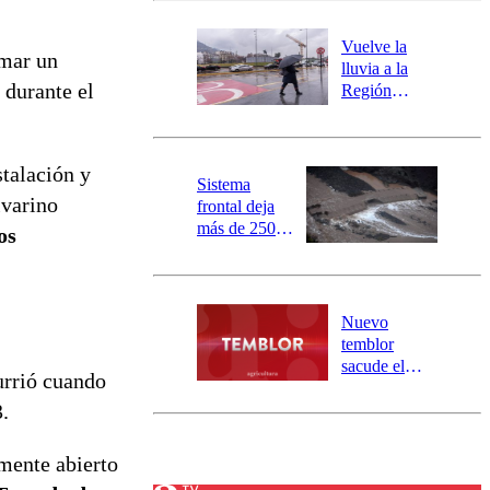
desborde del
río Damas:
Vuelve la
amar un
activa
lluvia a la
mensajería
r durante el
Región
SAE
Metropolitana:
este es el
pronóstico de
stalación y
la DMC para
Sistema
este viernes
lvarino
frontal deja
más de 250
os
damnificados
y 317
personas
aisladas entre
Nuevo
Valparaíso y
temblor
Los Ríos
sacude el
urrió cuando
norte del país:
.
revisa la
magnitud y el
epicentro
mente abierto