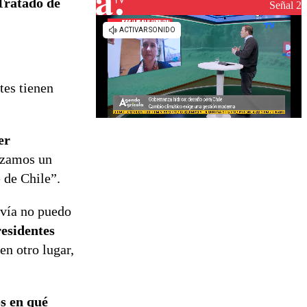
Tratado de
Señal 2
tes tienen
er
izamos un
 de Chile”.
avía no puedo
esidentes
en otro lugar,
s en qué