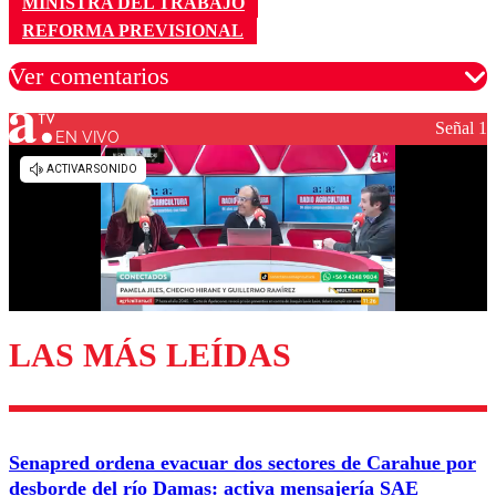
MINISTRA DEL TRABAJO
REFORMA PREVISIONAL
Ver comentarios
Señal 1
EN VIVO
Los comentarios son moderados para garantizar un
diálogo respetuoso.
Nombre
Correo
LAS MÁS LEÍDAS
Enviar comentario
Senapred ordena evacuar dos sectores de Carahue por
desborde del río Damas: activa mensajería SAE