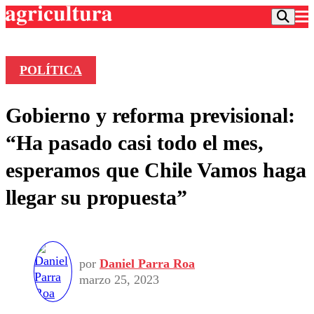
POLÍTICA
Podcast
Gobierno y reforma previsional:
Frecuencias
Agricultura TV
“Ha pasado casi todo el mes,
Deportes
esperamos que Chile Vamos haga
Entretención
Colo Colo
Noticias
llegar su propuesta”
Motor
Vida Social
Otros Deportes
Dato Practico
Publicaciones en medios
Seleccion Chilena
Economía
Opinión
Torneo Internacional
Internacional
Programas
por
Daniel Parra Roa
Torneo Nacional
Nacional
Comercial
marzo 25, 2023
Universidad Católica
Política
Universidad de Chile
Sustentabilidad