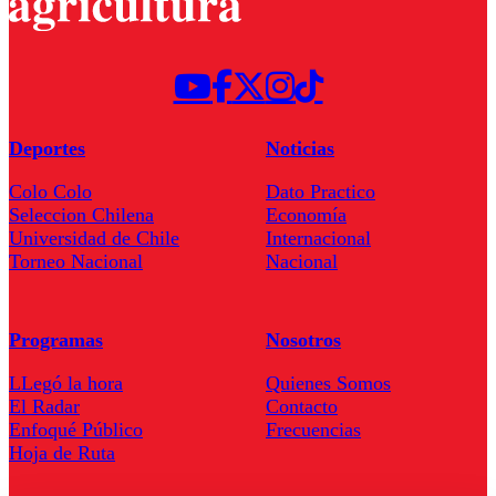
Deportes
Noticias
Colo Colo
Dato Practico
Seleccion Chilena
Economía
Universidad de Chile
Internacional
Torneo Nacional
Nacional
Programas
Nosotros
LLegó la hora
Quienes Somos
El Radar
Contacto
Enfoqué Público
Frecuencias
Hoja de Ruta