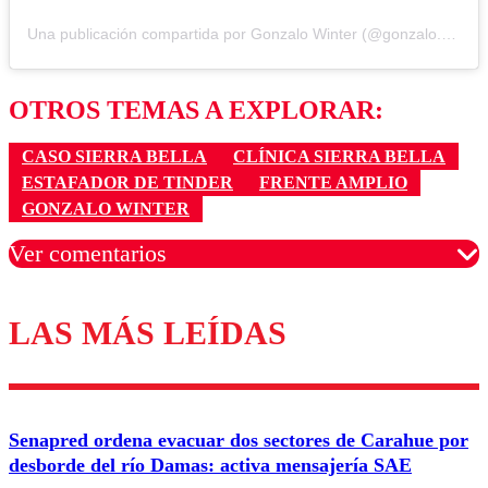
Una publicación compartida por Gonzalo Winter (@gonzalo.winter)
OTROS TEMAS A EXPLORAR:
CASO SIERRA BELLA
CLÍNICA SIERRA BELLA
ESTAFADOR DE TINDER
FRENTE AMPLIO
GONZALO WINTER
Ver comentarios
LAS MÁS LEÍDAS
Los comentarios son moderados para garantizar un
diálogo respetuoso.
Nombre
Senapred ordena evacuar dos sectores de Carahue por
Correo
desborde del río Damas: activa mensajería SAE