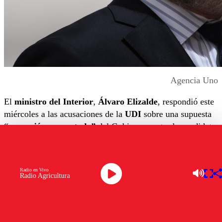
Agencia Uno
El
ministro del Interior
,
Álvaro Elizalde
, respondió este
miércoles a las acusaciones de la
UDI
sobre una supuesta
“operación orquestada”
del Gobierno contra la candidata
presidencial
Evelyn Matthei
. La UDI había anunciado que
recurriría a la
Contraloría General de la República
para
investigar lo que consideran una serie de ataques políticos
Radio en Vivo
hacia la exalcaldesa, argumentando que el gobierno ha
Radio Agricultura
dedicado tiempo a cuestionarla públicamente.
Elizalde defiende el derecho a aclarar las