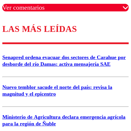
Ver comentarios
LAS MÁS LEÍDAS
Los comentarios son moderados para garantizar un
diálogo respetuoso.
Nombre
Senapred ordena evacuar dos sectores de Carahue por
Correo
desborde del río Damas: activa mensajería SAE
Nuevo temblor sacude el norte del país: revisa la
magnitud y el epicentro
Enviar comentario
Ministerio de Agricultura declara emergencia agrícola
para la región de Ñuble