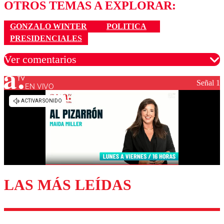
OTROS TEMAS A EXPLORAR:
GONZALO WINTER
POLITICA
PRESIDENCIALES
Ver comentarios
Señal 1
EN VIVO
Los comentarios son moderados para garantizar un
diálogo respetuoso.
Nombre
Correo
LAS MÁS LEÍDAS
Enviar comentario