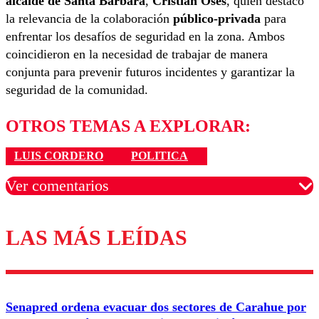
alcalde de Santa Bárbara
,
Cristian Oses
, quien destacó
la relevancia de la colaboración
público-privada
para
enfrentar los desafíos de seguridad en la zona. Ambos
coincidieron en la necesidad de trabajar de manera
conjunta para prevenir futuros incidentes y garantizar la
seguridad de la comunidad.
OTROS TEMAS A EXPLORAR:
LUIS CORDERO
POLITICA
Ver comentarios
LAS MÁS LEÍDAS
Los comentarios son moderados para garantizar un
diálogo respetuoso.
Nombre
Senapred ordena evacuar dos sectores de Carahue por
Correo