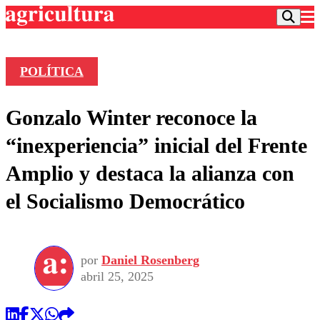
POLÍTICA
Podcast
Gonzalo Winter reconoce la
Frecuencias
Agricultura TV
“inexperiencia” inicial del Frente
Deportes
Amplio y destaca la alianza con
Entretención
Colo Colo
Noticias
el Socialismo Democrático
Motor
Vida Social
Otros Deportes
Dato Practico
Publicaciones en medios
Seleccion Chilena
Economía
Opinión
Torneo Internacional
Internacional
por
Daniel Rosenberg
Programas
Torneo Nacional
Nacional
abril 25, 2025
Comercial
Universidad Católica
Política
Universidad de Chile
Sustentabilidad