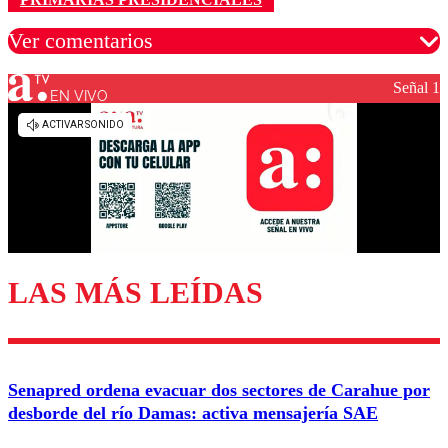
Ver comentarios
Señal 1
EN VIVO
Los comentarios son moderados para garantizar un
diálogo respetuoso.
Nombre
Correo
LAS MÁS LEÍDAS
Enviar comentario
Senapred ordena evacuar dos sectores de Carahue por
desborde del río Damas: activa mensajería SAE