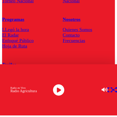
Torneo Nacional
Nacional
Programas
Nosotros
LLegó la hora
Quienes Somos
El Radar
Contacto
Enfoqué Público
Frecuencias
Hoja de Ruta
Tarifas
Comercial
Tarifas Servel Radio
Radio en Vivo
Radio Agricultura
Radio en Vivo
TV en Vivo
Descarga la APP