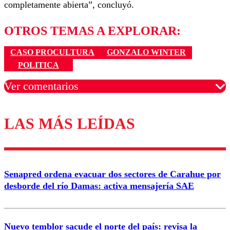
completamente abierta”, concluyó.
OTROS TEMAS A EXPLORAR:
CASO PROCULTURA
GONZALO WINTER
POLITICA
Ver comentarios
LAS MÁS LEÍDAS
Los comentarios son moderados para garantizar un
diálogo respetuoso.
Nombre
Senapred ordena evacuar dos sectores de Carahue por
Correo
desborde del río Damas: activa mensajería SAE
Nuevo temblor sacude el norte del país: revisa la