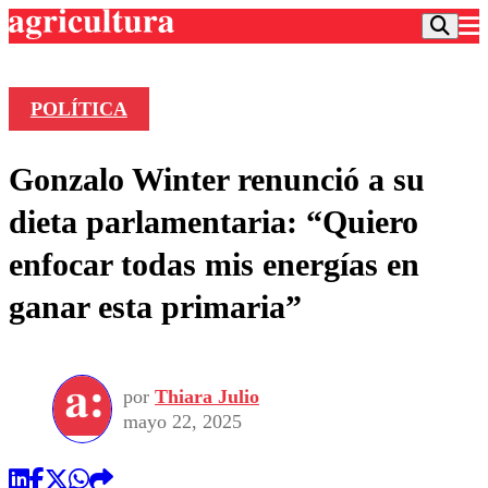
POLÍTICA
Podcast
Gonzalo Winter renunció a su
Frecuencias
Agricultura TV
dieta parlamentaria: “Quiero
Deportes
enfocar todas mis energías en
Entretención
Colo Colo
Noticias
ganar esta primaria”
Motor
Vida Social
Otros Deportes
Dato Practico
Publicaciones en medios
Seleccion Chilena
Economía
Opinión
Torneo Internacional
Internacional
por
Thiara Julio
Programas
Torneo Nacional
Nacional
mayo 22, 2025
Comercial
Universidad Católica
Política
Universidad de Chile
Sustentabilidad