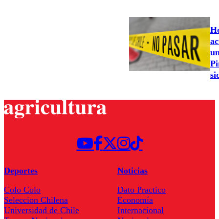
Ho
ac
un
Pi
si
Deportes
Noticias
Colo Colo
Dato Practico
Seleccion Chilena
Economía
Universidad de Chile
Internacional