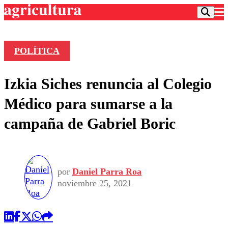
POLÍTICA
Podcast
Izkia Siches renuncia al Colegio
Frecuencias
Agricultura TV
Médico para sumarse a la
Deportes
campaña de Gabriel Boric
Entretención
Colo Colo
Noticias
Motor
Vida Social
Otros Deportes
Dato Practico
Publicaciones en medios
Seleccion Chilena
Economía
por
Daniel Parra Roa
Opinión
Torneo Internacional
Internacional
noviembre 25, 2021
Programas
Torneo Nacional
Nacional
Comercial
Universidad Católica
Política
Universidad de Chile
Sustentabilidad