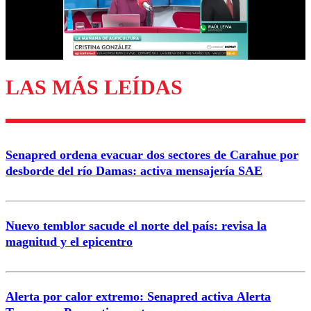
Correo
LAS MÁS LEÍDAS
Enviar comentario
Senapred ordena evacuar dos sectores de Carahue por
desborde del río Damas: activa mensajería SAE
Nuevo temblor sacude el norte del país: revisa la
magnitud y el epicentro
Alerta por calor extremo: Senapred activa Alerta