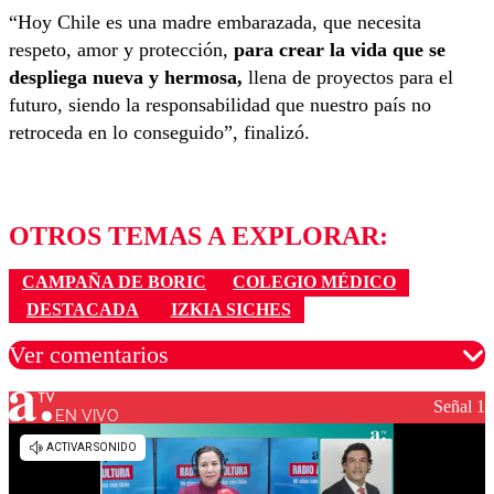
“Hoy Chile es una madre embarazada, que necesita
respeto, amor y protección,
para crear la vida que se
despliega nueva y hermosa,
llena de proyectos para el
futuro, siendo la responsabilidad que nuestro país no
retroceda en lo conseguido”, finalizó.
OTROS TEMAS A EXPLORAR:
CAMPAÑA DE BORIC
COLEGIO MÉDICO
DESTACADA
IZKIA SICHES
Ver comentarios
Señal 1
EN VIVO
Los comentarios son moderados para garantizar un
diálogo respetuoso.
Nombre