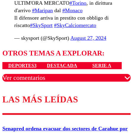
ULTIM'ORA MERCATO
#Torino
, in dirittura
d'arrivo
#Maripan
dal
#Monaco
Il difensore arriva in prestito con obbligo di
riscatto
#SkySport
#SkyCalciomercato
— skysport (@SkySport)
August 27, 2024
OTROS TEMAS A EXPLORAR:
DEPORTES3
DESTACADA
SERIE A
Ver comentarios
LAS MÁS LEÍDAS
Los comentarios son moderados para garantizar un
diálogo respetuoso.
Nombre
Senapred ordena evacuar dos sectores de Carahue por
Correo