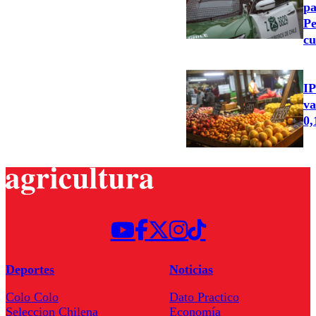
pa
Pe
cu
IP
va
0
Deportes
Noticias
Colo Colo
Dato Practico
Seleccion Chilena
Economía