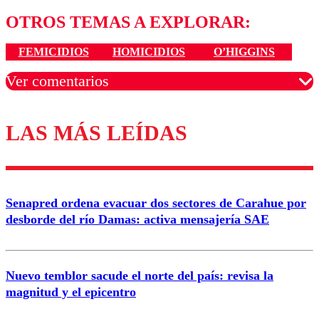
OTROS TEMAS A EXPLORAR:
FEMICIDIOS
HOMICIDIOS
O’HIGGINS
Ver comentarios
LAS MÁS LEÍDAS
Los comentarios son moderados para garantizar un
diálogo respetuoso.
Nombre
Senapred ordena evacuar dos sectores de Carahue por
Correo
desborde del río Damas: activa mensajería SAE
Nuevo temblor sacude el norte del país: revisa la
magnitud y el epicentro
Enviar comentario