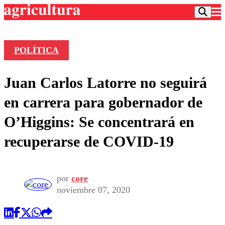
POLÍTICA
Podcast
Juan Carlos Latorre no seguirá
Frecuencias
Agricultura TV
en carrera para gobernador de
Deportes
O’Higgins: Se concentrará en
Entretención
Colo Colo
Noticias
recuperarse de COVID-19
Motor
Vida Social
Otros Deportes
Dato Practico
Publicaciones en medios
Seleccion Chilena
Economía
Opinión
Torneo Internacional
Internacional
por
core
Programas
noviembre 07, 2020
Torneo Nacional
Nacional
Comercial
Universidad Católica
Política
Universidad de Chile
Sustentabilidad