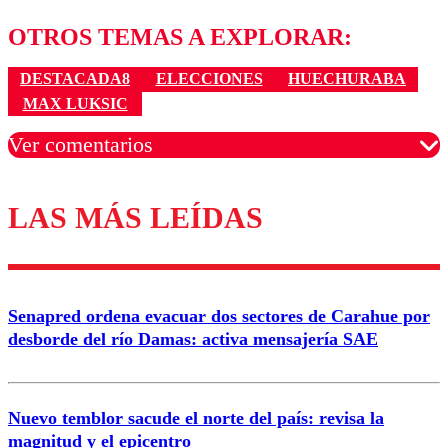
OTROS TEMAS A EXPLORAR:
DESTACADA8
ELECCIONES
HUECHURABA
MAX LUKSIC
Ver comentarios
LAS MÁS LEÍDAS
Los comentarios son moderados para garantizar un
diálogo respetuoso.
Nombre
Senapred ordena evacuar dos sectores de Carahue por
Correo
desborde del río Damas: activa mensajería SAE
Nuevo temblor sacude el norte del país: revisa la
magnitud y el epicentro
Enviar comentario