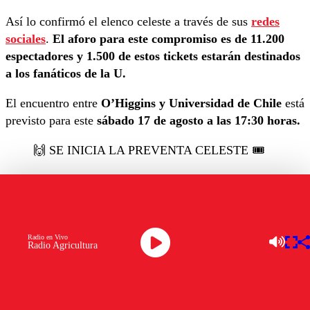
Así lo confirmó el elenco celeste a través de sus
redes
sociales
.
El aforo para este compromiso es de 11.200
espectadores y 1.500 de estos tickets estarán destinados
a los fanáticos de la U.
El encuentro entre
O’Higgins y Universidad de Chile
está
previsto para este
sábado 17 de agosto a las 17:30 horas.
🙌 SE INICIA LA PREVENTA CELESTE 🎟️
Si eres hincha de O'Higgins, ya puedes ingresar
a
https://t.co/9doyXLxN6K
y aprovechar los
valores de PREVENTA para adquirir tu entrada
para el partido de este sábado ante
@udechile
Radio en Vivo
Radio Agricultura
en El Teniente 🏟️
ℹ️ Entrada Niño comprende desde los 6 a…
pic.twitter.com/KWg7uCEeda