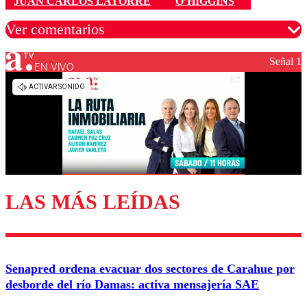
JUAN CARLOS LATORRE
O’HIGGINS
Ver comentarios
Señal 1
EN VIVO
Los comentarios son moderados para garantizar un
diálogo respetuoso.
Nombre
Correo
LAS MÁS LEÍDAS
Enviar comentario
Senapred ordena evacuar dos sectores de Carahue por
desborde del río Damas: activa mensajería SAE