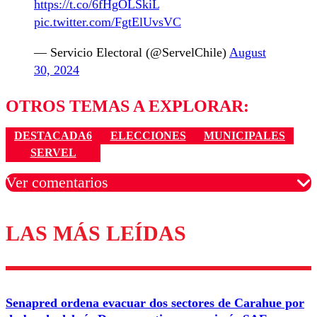
https://t.co/6fHgOLSkiL
pic.twitter.com/FgtElUvsVC
— Servicio Electoral (@ServelChile)
August
30, 2024
OTROS TEMAS A EXPLORAR:
DESTACADA6
ELECCIONES
MUNICIPALES
SERVEL
Ver comentarios
LAS MÁS LEÍDAS
Los comentarios son moderados para garantizar un
diálogo respetuoso.
Nombre
Senapred ordena evacuar dos sectores de Carahue por
Correo