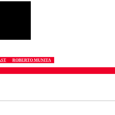
AST
ROBERTO MUNITA
ados para garantizar un diálogo respetuoso.
Correo