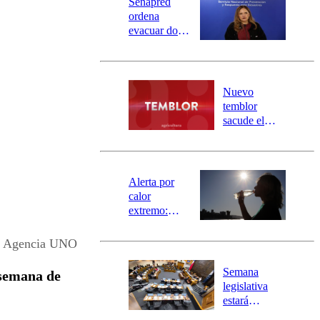
Senapred
ordena
evacuar dos
sectores de
Carahue por
desborde del
río Damas:
Nuevo
activa
temblor
mensajería
sacude el
SAE
norte del país:
revisa la
magnitud y el
epicentro
Alerta por
calor
extremo:
Senapred
activa Alerta
Agencia UNO
Temprana
Preventiva en
Semana
semana de
tres comunas
legislativa
estará
marcada por