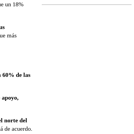
ue un 18%
el fin de la
tramitación
del proyecto
de
us
reconstrucción
que más
n
60% de las
 apoyo,
l norte del
á de acuerdo.