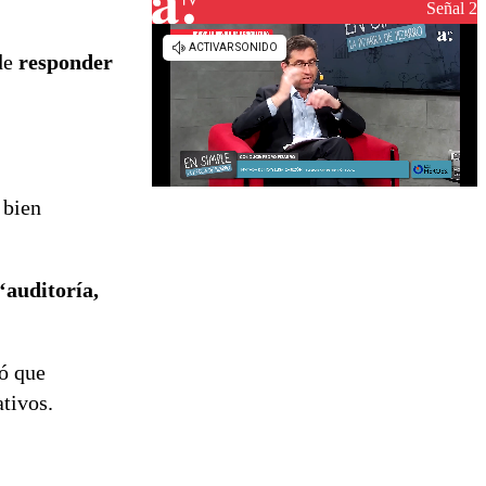
reconstrucción
Señal 2
 de
responder
 bien
‘auditoría,
ó que
tivos.