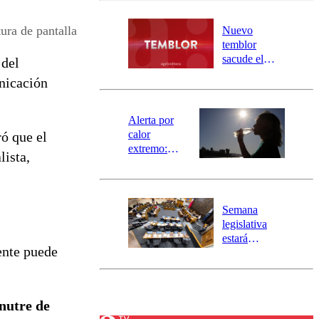
desborde del
río Damas:
ura de pantalla
Nuevo
activa
temblor
mensajería
sacude el
 del
SAE
norte del país:
unicación
revisa la
magnitud y el
epicentro
Alerta por
calor
ó que el
extremo:
lista,
Senapred
activa Alerta
Temprana
Preventiva en
Semana
tres comunas
legislativa
estará
ente puede
marcada por
el fin de la
tramitación
del proyecto
 nutre de
de