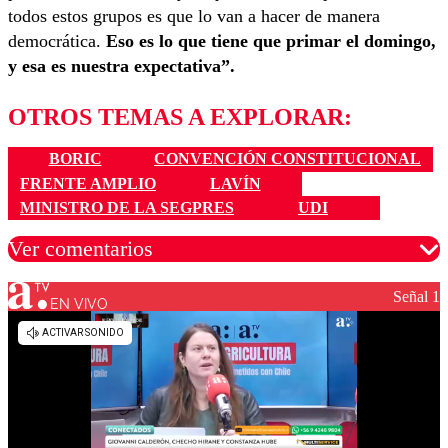
todos estos grupos es que lo van a hacer de manera
democrática.
Eso es lo que tiene que primar el domingo,
y esa es nuestra expectativa”.
OTROS TEMAS A EXPLORAR:
BORIC
CONVENCIÓN CONSTITUCIONAL
FRENTE AMPLIO
LAVÍN
MINISTRO DE LA SEGPRES
UDI
Ver comentarios
Señal 1
EN VIVO
Los comentarios son moderados para garantizar un
diálogo respetuoso.
Nombre
Correo