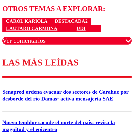
OTROS TEMAS A EXPLORAR:
CAROL KARIOLA
DESTACADA2
LAUTARO CARMONA
UDI
Ver comentarios
LAS MÁS LEÍDAS
Los comentarios son moderados para garantizar un
diálogo respetuoso.
Nombre
Senapred ordena evacuar dos sectores de Carahue por
Correo
desborde del río Damas: activa mensajería SAE
Nuevo temblor sacude el norte del país: revisa la
magnitud y el epicentro
Enviar comentario