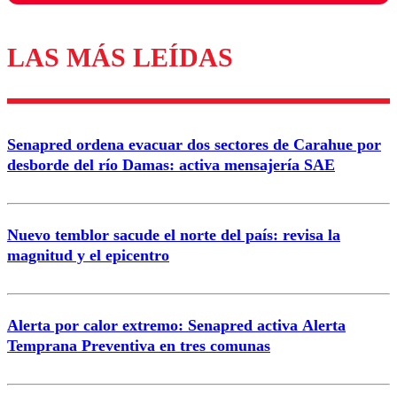
LAS MÁS LEÍDAS
Los comentarios son moderados para garantizar un
diálogo respetuoso.
Nombre
Senapred ordena evacuar dos sectores de Carahue por
Correo
desborde del río Damas: activa mensajería SAE
Nuevo temblor sacude el norte del país: revisa la
magnitud y el epicentro
Enviar comentario
Alerta por calor extremo: Senapred activa Alerta
Temprana Preventiva en tres comunas