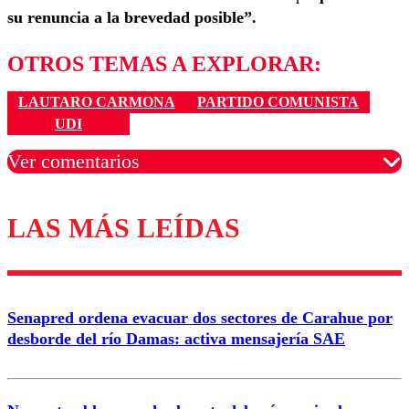
su renuncia a la brevedad posible”.
OTROS TEMAS A EXPLORAR:
LAUTARO CARMONA
PARTIDO COMUNISTA
UDI
Ver comentarios
LAS MÁS LEÍDAS
Los comentarios son moderados para garantizar un
diálogo respetuoso.
Nombre
Senapred ordena evacuar dos sectores de Carahue por
Correo
desborde del río Damas: activa mensajería SAE