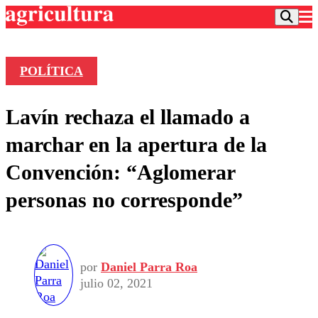
POLÍTICA
Podcast
Lavín rechaza el llamado a
Frecuencias
Agricultura TV
marchar en la apertura de la
Deportes
Convención: “Aglomerar
Entretención
Colo Colo
Noticias
personas no corresponde”
Motor
Vida Social
Otros Deportes
Dato Practico
Publicaciones en medios
Seleccion Chilena
Economía
Opinión
Torneo Internacional
Internacional
Programas
por
Daniel Parra Roa
Torneo Nacional
Nacional
Comercial
julio 02, 2021
Universidad Católica
Política
Universidad de Chile
Sustentabilidad