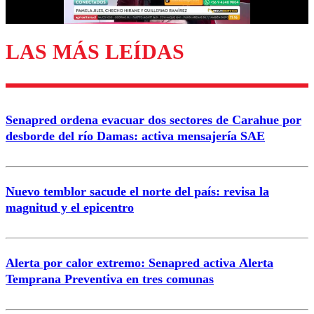
LAS MÁS LEÍDAS
Enviar comentario
Senapred ordena evacuar dos sectores de Carahue por
desborde del río Damas: activa mensajería SAE
Nuevo temblor sacude el norte del país: revisa la
magnitud y el epicentro
Alerta por calor extremo: Senapred activa Alerta
Temprana Preventiva en tres comunas