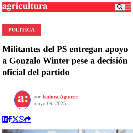
POLÍTICA
Podcast
Militantes del PS entregan apoyo
Frecuencias
Agricultura TV
a Gonzalo Winter pese a decisión
Deportes
oficial del partido
Entretención
Colo Colo
Noticias
Motor
Vida Social
Otros Deportes
Dato Practico
Publicaciones en medios
por
Isidora Aguirre
Seleccion Chilena
Economía
Opinión
mayo 09, 2025
Torneo Internacional
Internacional
Programas
Torneo Nacional
Nacional
Comercial
Universidad Católica
Política
Universidad de Chile
Sustentabilidad