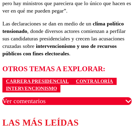
pero hay ministros que pareciera que lo único que hacen es
ver en qué me pueden pegar”.
Las declaraciones se dan en medio de un
clima político
tensionado
, donde diversos actores comienzan a perfilar
sus candidaturas presidenciales y crecen las acusaciones
cruzadas sobre
intervencionismo y uso de recursos
públicos con fines electorales
.
OTROS TEMAS A EXPLORAR:
CARRERA PRESIDENCIAL
CONTRALORÍA
INTERVENCIONISMO
Ver comentarios
LAS MÁS LEÍDAS
Los comentarios son moderados para garantizar un
diálogo respetuoso.