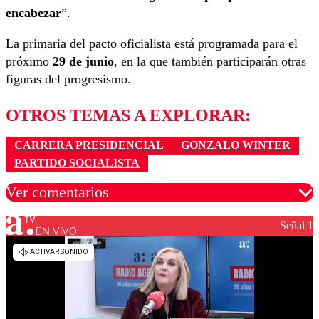
encabezar
”.
La primaria del pacto oficialista está programada para el
próximo
29 de junio
, en la que también participarán otras
figuras del progresismo.
OTROS TEMAS A EXPLORAR:
CARRERA PRESIDENCIAL
GONZALO WINTER
PARTIDO SOCIALISTA
Ver comentarios
Señal 1
EN VIVO
Los comentarios son moderados para garantizar un
diálogo respetuoso.
Nombre
Correo