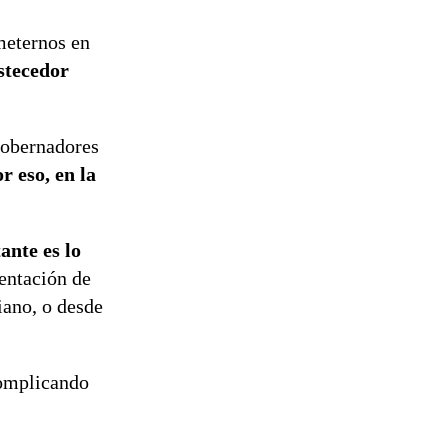
 meternos en
stecedor
gobernadores
 eso, en la
ante es lo
entación de
iano, o desde
complicando