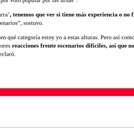
 por voto popular por las urnas”.
arra’
, tenemos que ver si tiene más experiencia o no f
enarios”, sostuvo.
 en qué categoría estoy yo a estas alturas. Pero así com
jores
reacciones frente escenarios difíciles, así que
no
eclaró.
ados para garantizar un diálogo respetuoso.
Correo