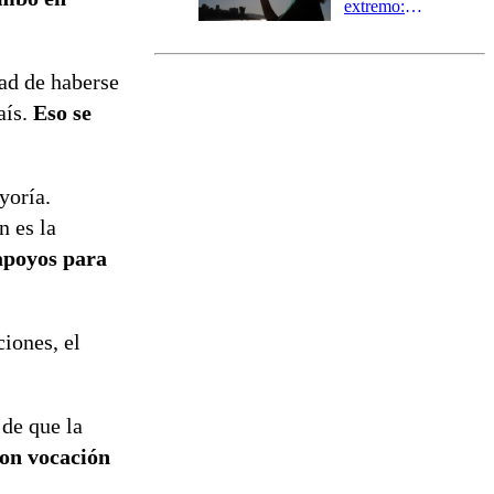
extremo:
Senapred
activa Alerta
Temprana
dad de haberse
Preventiva en
aís.
Eso se
tres comunas
yoría.
n es la
apoyos para
ciones, el
 de que la
on vocación