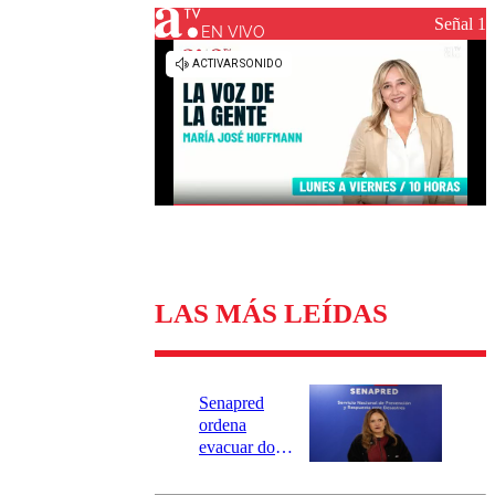
Universidad Católica
Política
Señal 1
Universidad de Chile
Sustentabilidad
EN VIVO
LAS MÁS LEÍDAS
Senapred
ordena
evacuar dos
sectores de
Carahue por