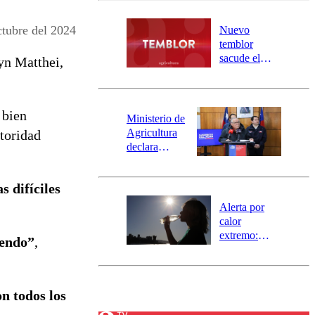
desborde del
río Damas:
ubre del 2024
Nuevo
activa
temblor
mensajería
sacude el
lyn Matthei,
SAE
norte del país:
revisa la
magnitud y el
 bien
epicentro
Ministerio de
Agricultura
toridad
declara
emergencia
agrícola para
s difíciles
la región de
Ñuble
Alerta por
calor
extremo:
iendo”
,
Senapred
activa Alerta
Temprana
Preventiva en
on todos los
tres comunas