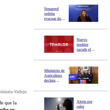
Senapred
ordena
evacuar dos
sectores de
Carahue por
desborde del
río Damas:
Nuevo
activa
temblor
mensajería
sacude el
SAE
norte del país:
revisa la
magnitud y el
epicentro
Ministerio de
Agricultura
declara
emergencia
agrícola para
inistra-Vallejo
la región de
Ñuble
Alerta por
de que la
calor
umbo en