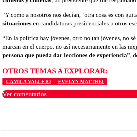
chilenos y chilenas
, un presidente que fue respaldado
“Y como a nosotros nos decían, ‘otra cosa es con guit
situaciones
en candidaturas presidenciales u otros esc
“En la política hay jóvenes, otro no tan jóvenes, no sé
marcan en el cuerpo, no así necesariamente en las me
persona que pueda dar lecciones de experiencia”
, d
OTROS TEMAS A EXPLORAR:
CAMILA VALLEJO
EVELYN MATTHEI
Ver comentarios
Los comentarios son moder
Nombre