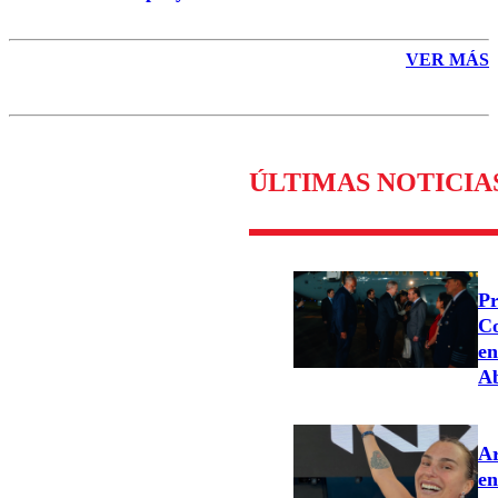
VER MÁS
ÚLTIMAS NOTICIA
Pr
Co
en
Ab
Ar
en