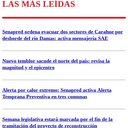
LAS MÁS LEÍDAS
Los comentarios son moderados para garantizar un
diálogo respetuoso.
Nombre
Senapred ordena evacuar dos sectores de Carahue por
Correo
desborde del río Damas: activa mensajería SAE
Nuevo temblor sacude el norte del país: revisa la
magnitud y el epicentro
Enviar comentario
Alerta por calor extremo: Senapred activa Alerta
Temprana Preventiva en tres comunas
Semana legislativa estará marcada por el fin de la
tramitación del proyecto de reconstrucción