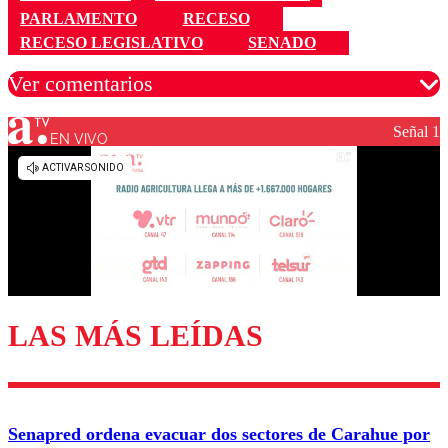
PARLAMENTO
RECESO
RECESO LEGISLATIVO
SENADO
Ver comentarios
Señal 1
EN VIVO
Los comentarios son moderados para garantizar un
diálogo respetuoso.
Nombre
Correo
LAS MÁS LEÍDAS
Enviar comentario
Senapred ordena evacuar dos sectores de Carahue por