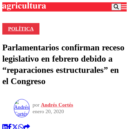
POLÍTICA
Podcast
Parlamentarios confirman receso
Frecuencias
Agricultura TV
legislativo en febrero debido a
Deportes
“reparaciones estructurales” en
Entretención
Colo Colo
Noticias
el Congreso
Motor
Vida Social
Otros Deportes
Dato Practico
Publicaciones en medios
Seleccion Chilena
Economía
Opinión
Torneo Internacional
Internacional
por
Andrés Cortés
Programas
Torneo Nacional
Nacional
enero 20, 2020
Comercial
Universidad Católica
Política
Universidad de Chile
Sustentabilidad