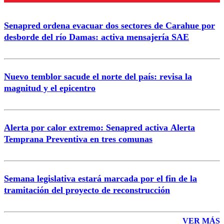
Senapred ordena evacuar dos sectores de Carahue por
Correo
desborde del río Damas: activa mensajería SAE
Nuevo temblor sacude el norte del país: revisa la
magnitud y el epicentro
Enviar comentario
Alerta por calor extremo: Senapred activa Alerta
Temprana Preventiva en tres comunas
Semana legislativa estará marcada por el fin de la
tramitación del proyecto de reconstrucción
VER MÁS