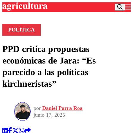
POLÍTICA
Podcast
PPD critica propuestas
Frecuencias
Agricultura TV
económicas de Jara: “Es
Deportes
parecido a las políticas
Entretención
Colo Colo
Noticias
kirchneristas”
Motor
Vida Social
Otros Deportes
Dato Practico
Publicaciones en medios
Seleccion Chilena
Economía
Opinión
Torneo Internacional
Internacional
por
Daniel Parra Roa
Programas
Torneo Nacional
Nacional
junio 17, 2025
Comercial
Universidad Católica
Política
Universidad de Chile
Sustentabilidad