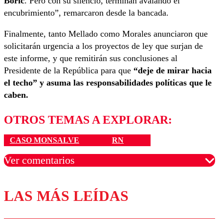
Boric
. Pero con su silencio, terminan avalando el
encubrimiento”, remarcaron desde la bancada.
Finalmente, tanto Mellado como Morales anunciaron que
solicitarán urgencia a los proyectos de ley que surjan de
este informe, y que remitirán sus conclusiones al
Presidente de la República para que
“deje de mirar hacia
el techo” y asuma las responsabilidades políticas que le
caben.
OTROS TEMAS A EXPLORAR:
CASO MONSALVE
RN
Ver comentarios
LAS MÁS LEÍDAS
Los comentarios son moderados para garantizar un
diálogo respetuoso.
Nombre