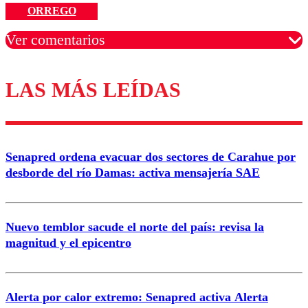
ORREGO
Ver comentarios
LAS MÁS LEÍDAS
Los comentarios son moderados para garantizar un
diálogo respetuoso.
Nombre
Senapred ordena evacuar dos sectores de Carahue por
Correo
desborde del río Damas: activa mensajería SAE
Nuevo temblor sacude el norte del país: revisa la
magnitud y el epicentro
Enviar comentario
Alerta por calor extremo: Senapred activa Alerta