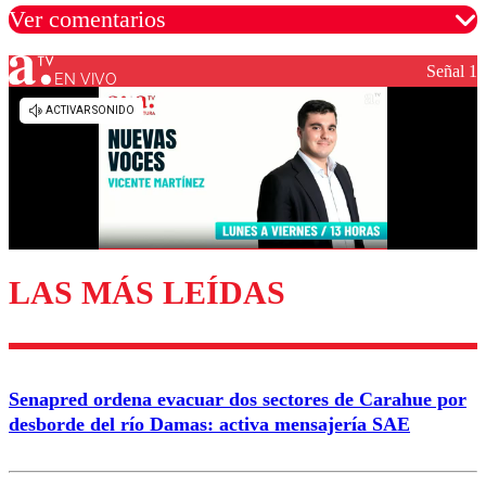
Ver comentarios
Señal 1
EN VIVO
Los comentarios son moderados para garantizar un
diálogo respetuoso.
Nombre
Correo
LAS MÁS LEÍDAS
Enviar comentario
Senapred ordena evacuar dos sectores de Carahue por
desborde del río Damas: activa mensajería SAE