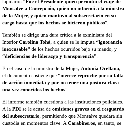
lapidario: “
Fue el Presidente quien permitió el viaje de
Monsalve a Concepción, quien no informó a la ministra
de la Mujer, y quien mantuvo al subsecretario en su
cargo hasta que los hechos se hicieron públicos
”.
También se dirige una dura crítica a la exministra del
Interior
Carolina Tohá
, a quien se le imputa
“ignorancia
inexcusable”
de los hechos ocurridos bajo su mando, y
“deficiencias de liderazgo y transparencia”
.
En el caso de la ministra de la Mujer,
Antonia Orellana
,
el documento sostiene que “
merece reproche por su falta
de acción inmediata y por no tener una postura clara
una vez conocidos los hechos
”.
El informe también cuestiona a las instituciones policiales.
A la
PDI
se le acusa de
omisiones graves en el resguardo
del subsecretario
, permitiendo que Monsalve quedara sin
custodia en momentos clave. A
Carabineros
, en tanto, se