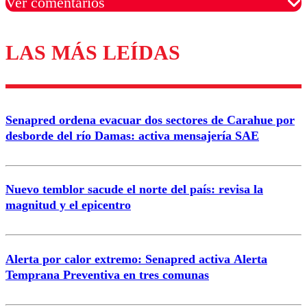
Ver comentarios
LAS MÁS LEÍDAS
Los comentarios son moderados para garantizar un
diálogo respetuoso.
Nombre
Senapred ordena evacuar dos sectores de Carahue por
Correo
desborde del río Damas: activa mensajería SAE
Nuevo temblor sacude el norte del país: revisa la
magnitud y el epicentro
Enviar comentario
Alerta por calor extremo: Senapred activa Alerta
Temprana Preventiva en tres comunas