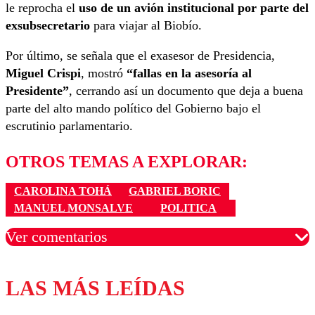
le reprocha el
uso de un avión institucional por parte del
exsubsecretario
para viajar al Biobío.
Por último, se señala que el exasesor de Presidencia,
Miguel Crispi
, mostró
“fallas en la asesoría al
Presidente”
, cerrando así un documento que deja a buena
parte del alto mando político del Gobierno bajo el
escrutinio parlamentario.
OTROS TEMAS A EXPLORAR:
CAROLINA TOHÁ
GABRIEL BORIC
MANUEL MONSALVE
POLITICA
Ver comentarios
LAS MÁS LEÍDAS
Los comentarios son moderados para garantizar un
diálogo respetuoso.