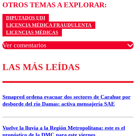
OTROS TEMAS A EXPLORAR:
DIPUTADOS UDI
LICENCIA MÉDICA FRAUDULENTA
LICENCIAS MÉDICAS
Ver comentarios
LAS MÁS LEÍDAS
Los comentarios son moderados para garantizar un
diálogo respetuoso.
Nombre
Senapred ordena evacuar dos sectores de Carahue por
Correo
desborde del río Damas: activa mensajería SAE
Vuelve la lluvia a la Región Metropolitana: este es el
pronóstico de la DMC para este viernes