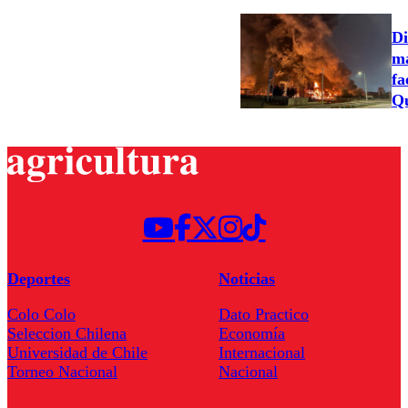
Di
ma
fa
Qu
Deportes
Noticias
Colo Colo
Dato Practico
Seleccion Chilena
Economía
Universidad de Chile
Internacional
Torneo Nacional
Nacional