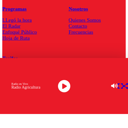
Programas
Nosotros
LLegó la hora
Quienes Somos
El Radar
Contacto
Enfoqué Público
Frecuencias
Hoja de Ruta
Tarifas
Comercial
Tarifas Servel Radio
Radio en Vivo
Radio Agricultura
Radio en Vivo
TV en Vivo
Descarga la APP