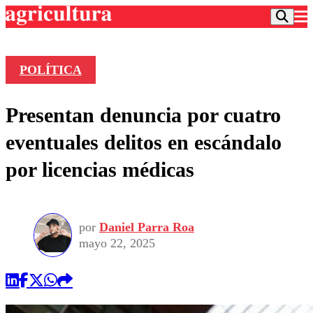
POLÍTICA
Podcast
Presentan denuncia por cuatro
Frecuencias
Agricultura TV
eventuales delitos en escándalo
Deportes
por licencias médicas
Entretención
Colo Colo
Noticias
Motor
Vida Social
Otros Deportes
Dato Practico
Publicaciones en medios
por
Daniel Parra Roa
Seleccion Chilena
Economía
Opinión
mayo 22, 2025
Torneo Internacional
Internacional
Programas
Torneo Nacional
Nacional
Comercial
Universidad Católica
Política
Universidad de Chile
Sustentabilidad