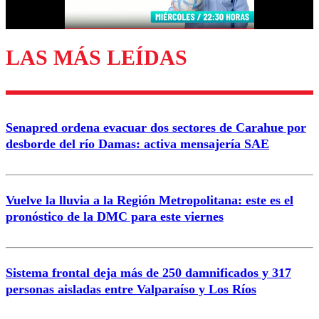
Correo
LAS MÁS LEÍDAS
Enviar comentario
Senapred ordena evacuar dos sectores de Carahue por
desborde del río Damas: activa mensajería SAE
Vuelve la lluvia a la Región Metropolitana: este es el
pronóstico de la DMC para este viernes
Sistema frontal deja más de 250 damnificados y 317
personas aisladas entre Valparaíso y Los Ríos