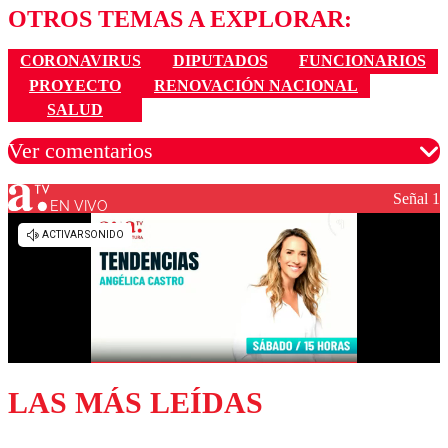
OTROS TEMAS A EXPLORAR:
CORONAVIRUS
DIPUTADOS
FUNCIONARIOS
PROYECTO
RENOVACIÓN NACIONAL
SALUD
Ver comentarios
Señal 1
EN VIVO
Los comentarios son moderados para garantizar un
diálogo respetuoso.
Nombre
Correo
LAS MÁS LEÍDAS