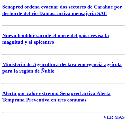
Senapred ordena evacuar dos sectores de Carahue por
Correo
desborde del río Damas: activa mensajería SAE
Nuevo temblor sacude el norte del país: revisa la
magnitud y el epicentro
Enviar comentario
Ministerio de Agricultura declara emergencia agrícola
para la región de Ñuble
Alerta por calor extremo: Senapred activa Alerta
Temprana Preventiva en tres comunas
VER MÁS