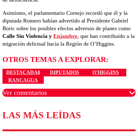
Asimismo, el parlamentario Cornejo recordó que él y la
diputada Romero habían advertido al Presidente Gabriel
Boric sobre los posibles efectos adversos de planes como
Calle Sin Violencia y
Enjambre
, que han contribuido a la
migración delictual hacia la Región de O’Higgins.
OTROS TEMAS A EXPLORAR:
DESTACADA8
DIPUTADOS
O’HIGGINS
RANCAGUA
Ver comentarios
LAS MÁS LEÍDAS
Los comentarios son moderados para garantizar un
diálogo respetuoso.
Nombre