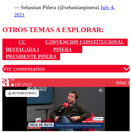
— Sebastian Piñera (@sebastianpinera)
July 4,
2021
OTROS TEMAS A EXPLORAR:
CC
CONVENCIÓN CONSTITUCIONAL
DESTACADA 1
PIÑERA
PRESIDENTE PIÑERA
Ver comentarios
Señal 1
EN VIVO
Los comentarios son moderados para garantizar un
diálogo respetuoso.
Nombre
Correo