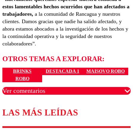
estos lamentables hechos ocurridos que han afectados a
trabajadores,
a la comunidad de Rancagua y nuestros
clientes. Damos gracias que nadie ha salido afectado, y
ahora estamos abocados a la investigación de los hechos y
la continuidad operativa y la seguridad de nuestros
colaboradores”.
OTROS TEMAS A EXPLORAR:
BRINKS
DESTACADA 1
MAISOVO ROBO
ROBO
Ver comentarios
LAS MÁS LEÍDAS
Los comentarios son moderados para garantizar un
diálogo respetuoso.
Nombre