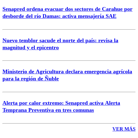
Senapred ordena evacuar dos sectores de Carahue por
Correo
desborde del río Damas: activa mensajería SAE
Nuevo temblor sacude el norte del país: revisa la
magnitud y el epicentro
Enviar comentario
Ministerio de Agricultura declara emergencia agrícola
para la región de Ñuble
Alerta por calor extremo: Senapred activa Alerta
Temprana Preventiva en tres comunas
VER MÁS