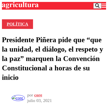
POLÍTICA
Podcast
Presidente Piñera pide que “que
Frecuencias
Agricultura TV
la unidad, el diálogo, el respeto y
Deportes
la paz” marquen la Convención
Entretención
Colo Colo
Noticias
Constitucional a horas de su
Motor
Vida Social
Otros Deportes
Dato Practico
inicio
Publicaciones en medios
Seleccion Chilena
Economía
Opinión
Torneo Internacional
Internacional
Programas
Torneo Nacional
Nacional
Comercial
por
core
Universidad Católica
Política
julio 03, 2021
Universidad de Chile
Sustentabilidad