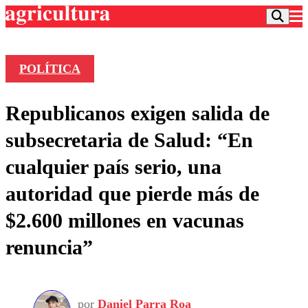
POLÍTICA
Podcast
Republicanos exigen salida de
Frecuencias
Agricultura TV
subsecretaria de Salud: “En
Deportes
cualquier país serio, una
Entretención
Colo Colo
Noticias
autoridad que pierde más de
Motor
Vida Social
Otros Deportes
Dato Practico
$2.600 millones en vacunas
Publicaciones en medios
Seleccion Chilena
Economía
Opinión
renuncia”
Torneo Internacional
Internacional
Programas
Torneo Nacional
Nacional
Comercial
Universidad Católica
Política
Universidad de Chile
Sustentabilidad
por
Daniel Parra Roa