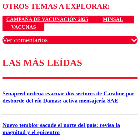
OTROS TEMAS A EXPLORAR:
CAMPAÑA DE VACUNACIÓN 2025
MINSAL
VACUNAS
Ver comentarios
LAS MÁS LEÍDAS
Los comentarios son moderados para garantizar un
diálogo respetuoso.
Nombre
Senapred ordena evacuar dos sectores de Carahue por
Correo
desborde del río Damas: activa mensajería SAE
Nuevo temblor sacude el norte del país: revisa la
magnitud y el epicentro
Enviar comentario