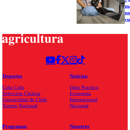
ma
no
cu
Deportes
Noticias
Colo Colo
Dato Practico
Seleccion Chilena
Economía
Universidad de Chile
Internacional
Torneo Nacional
Nacional
Programas
Nosotros