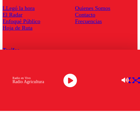
LLegó la hora
Quienes Somos
El Radar
Contacto
Enfoqué Público
Frecuencias
Hoja de Ruta
Tarifas
Comercial
Tarifas Servel Radio
Radio en Vivo
Radio Agricultura
Radio en Vivo
TV en Vivo
Descarga la APP