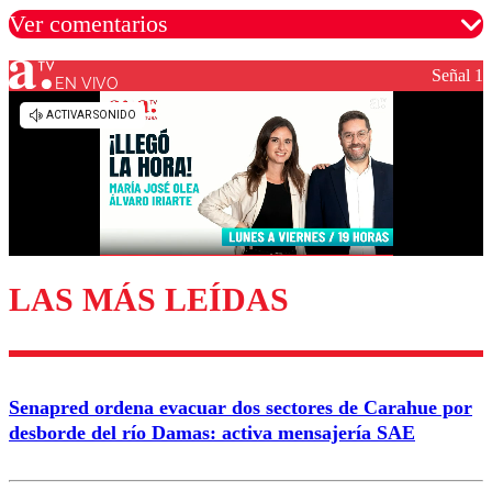
Ver comentarios
Señal 1
EN VIVO
Los comentarios son moderados para garantizar un
diálogo respetuoso.
Nombre
Correo
LAS MÁS LEÍDAS
Enviar comentario
Senapred ordena evacuar dos sectores de Carahue por
desborde del río Damas: activa mensajería SAE