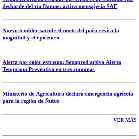
Correo
desborde del río Damas: activa mensajería SAE
Nuevo temblor sacude el norte del país: revisa la
magnitud y el epicentro
Enviar comentario
Alerta por calor extremo: Senapred activa Alerta
Temprana Preventiva en tres comunas
Ministerio de Agricultura declara emergencia agrícola
para la región de Ñuble
VER MÁS