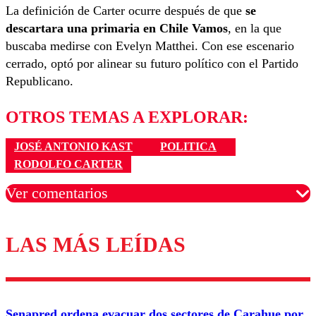
La definición de Carter ocurre después de que
se
descartara una primaria en Chile Vamos
, en la que
buscaba medirse con Evelyn Matthei. Con ese escenario
cerrado, optó por alinear su futuro político con el Partido
Republicano.
OTROS TEMAS A EXPLORAR:
JOSÉ ANTONIO KAST
POLITICA
RODOLFO CARTER
Ver comentarios
LAS MÁS LEÍDAS
Los comentarios son moderados para garantizar un
diálogo respetuoso.
Nombre
Senapred ordena evacuar dos sectores de Carahue por