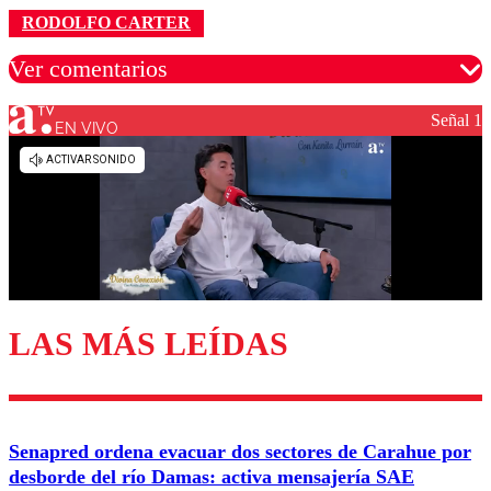
RODOLFO CARTER
Ver comentarios
Señal 1
EN VIVO
Los comentarios son moderados para garantizar un
diálogo respetuoso.
Nombre
Correo
LAS MÁS LEÍDAS
Enviar comentario
Senapred ordena evacuar dos sectores de Carahue por
desborde del río Damas: activa mensajería SAE