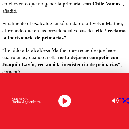
en el evento que no ganar la primaria,
con Chile Vamos
“,
añadió.
Finalmente el exalcalde lanzó un dardo a Evelyn Matthei,
afirmando que en las presidenciales pasadas
ella “reclamó
la inexistencia de primarias”.
“Le pido a la alcaldesa Matthei que recuerde que hace
cuatro años, cuando a ella
no la dejaron competir con
Joaquín Lavín, reclamó la inexistencia de primarias
“,
comentó
.
“Los chilenos no solo esperan respeto, fraternidad, también
esperan coherencia.
Lo que se pidió hace cuatro años se
tiene que cumplir ahora también”
, cerró.
Radio en Vivo
Radio Agricultura
OTROS TEMAS A EXPLORAR:
RODOLFO CARTER