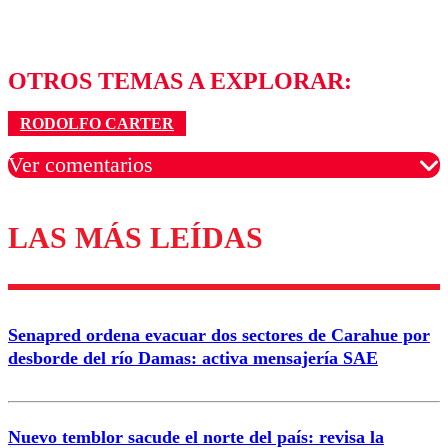
OTROS TEMAS A EXPLORAR:
RODOLFO CARTER
Ver comentarios
LAS MÁS LEÍDAS
Los comentarios son moderados para garantizar un
diálogo respetuoso.
Nombre
Senapred ordena evacuar dos sectores de Carahue por
Correo
desborde del río Damas: activa mensajería SAE
Nuevo temblor sacude el norte del país: revisa la