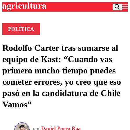
POLÍTICA
Podcast
Rodolfo Carter tras sumarse al
Frecuencias
Agricultura TV
equipo de Kast: “Cuando vas
Deportes
primero mucho tiempo puedes
Entretención
Colo Colo
Noticias
cometer errores, yo creo que eso
Motor
Vida Social
Otros Deportes
Dato Practico
pasó en la candidatura de Chile
Publicaciones en medios
Seleccion Chilena
Economía
Opinión
Vamos”
Torneo Internacional
Internacional
Programas
Torneo Nacional
Nacional
Comercial
Universidad Católica
Política
Universidad de Chile
Sustentabilidad
por
Daniel Parra Roa