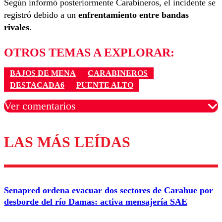
Según informó posteriormente Carabineros, el incidente se
registró debido a un
enfrentamiento entre bandas
rivales
.
OTROS TEMAS A EXPLORAR:
BAJOS DE MENA
CARABINEROS
DESTACADA6
PUENTE ALTO
Ver comentarios
LAS MÁS LEÍDAS
Los comentarios son moderados para garantizar un
diálogo respetuoso.
Nombre
Senapred ordena evacuar dos sectores de Carahue por
Correo
desborde del río Damas: activa mensajería SAE