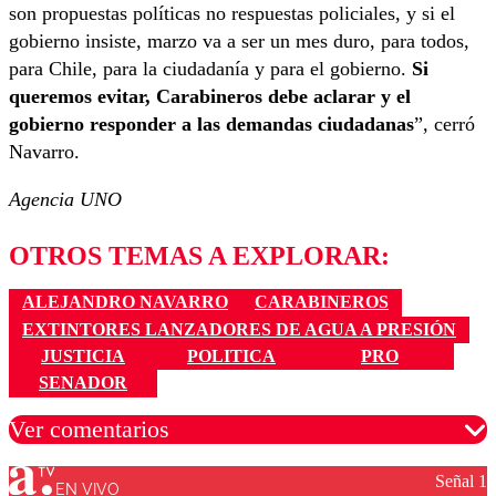
son propuestas políticas no respuestas policiales, y si el
gobierno insiste, marzo va a ser un mes duro, para todos,
para Chile, para la ciudadanía y para el gobierno.
Si
queremos evitar, Carabineros debe aclarar y el
gobierno responder a las demandas ciudadanas
”, cerró
Navarro.
Agencia UNO
OTROS TEMAS A EXPLORAR:
ALEJANDRO NAVARRO
CARABINEROS
EXTINTORES LANZADORES DE AGUA A PRESIÓN
JUSTICIA
POLITICA
PRO
SENADOR
Ver comentarios
Señal 1
EN VIVO