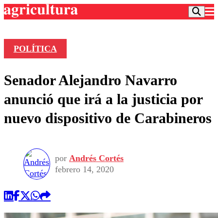
POLÍTICA
Podcast
Senador Alejandro Navarro
Frecuencias
Agricultura TV
anunció que irá a la justicia por
Deportes
nuevo dispositivo de Carabineros
Entretención
Colo Colo
Noticias
Motor
Vida Social
Otros Deportes
Dato Practico
Publicaciones en medios
por
Andrés Cortés
Seleccion Chilena
Economía
Opinión
febrero 14, 2020
Torneo Internacional
Internacional
Programas
Torneo Nacional
Nacional
Comercial
Universidad Católica
Política
Universidad de Chile
Sustentabilidad