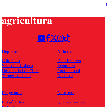
si
Deportes
Noticias
Colo Colo
Dato Practico
Seleccion Chilena
Economía
Universidad de Chile
Internacional
Torneo Nacional
Nacional
Programas
Nosotros
LLegó la hora
Quienes Somos
El Radar
Contacto