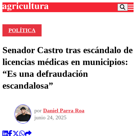
POLÍTICA
Podcast
Senador Castro tras escándalo de
Frecuencias
Agricultura TV
licencias médicas en municipios:
Deportes
“Es una defraudación
Entretención
Colo Colo
Noticias
escandalosa”
Motor
Vida Social
Otros Deportes
Dato Practico
Publicaciones en medios
Seleccion Chilena
Economía
Opinión
Torneo Internacional
Internacional
por
Daniel Parra Roa
Programas
Torneo Nacional
Nacional
junio 24, 2025
Comercial
Universidad Católica
Política
Universidad de Chile
Sustentabilidad