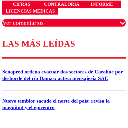
CIFRAS
CONTRALORÍA
INFORME
LICENCIAS MÉDICAS
Ver comentarios
LAS MÁS LEÍDAS
Los comentarios son moderados para garantizar un
diálogo respetuoso.
Nombre
Senapred ordena evacuar dos sectores de Carahue por
Correo
desborde del río Damas: activa mensajería SAE
Nuevo temblor sacude el norte del país: revisa la
magnitud y el epicentro
Enviar comentario