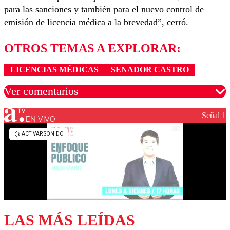
para las sanciones y también para el nuevo control de
emisión de licencia médica a la brevedad”, cerró.
OTROS TEMAS A EXPLORAR:
LICENCIAS MÉDICAS
SENADOR CASTRO
Ver comentarios
Señal 1
EN VIVO
Los comentarios son moderados para garantizar un
diálogo respetuoso.
Nombre
Correo
LAS MÁS LEÍDAS