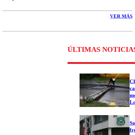
VER MÁS
ÚLTIMAS NOTICIA
Ch
ca
mo
Lo
Su
fr