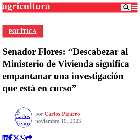
POLÍTICA
Podcast
Senador Flores: “Descabezar al
Frecuencias
Agricultura TV
Ministerio de Vivienda significa
Deportes
empantanar una investigación
Entretención
Colo Colo
Noticias
que está en curso”
Motor
Vida Social
Otros Deportes
Dato Practico
Publicaciones en medios
Seleccion Chilena
Economía
Opinión
Torneo Internacional
Internacional
por
Carlos Pizarro
Programas
Torneo Nacional
Nacional
noviembre 10, 2023
Comercial
Universidad Católica
Política
Universidad de Chile
Sustentabilidad