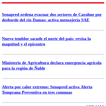
Enviar comentario
Senapred ordena evacuar dos sectores de Carahue por
desborde del río Damas: activa mensajería SAE
Nuevo temblor sacude el norte del país: revisa la
magnitud y el epicentro
Ministerio de Agricultura declara emergencia agrícola
para la región de Ñuble
Alerta por calor extremo: Senapred activa Alerta
Temprana Preventiva en tres comunas