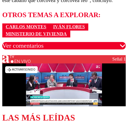
este caballo que corcovea y corcovea feo”, concluyó.
OTROS TEMAS A EXPLORAR:
CARLOS MONTES
IVÁN FLORES
MINISTERIO DE VIVIENDA
Ver comentarios
Señal 1
EN VIVO
Los comentarios son moderados para garantizar un
diálogo respetuoso.
Nombre
Correo
LAS MÁS LEÍDAS