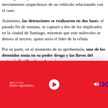
movimientos sospechosos de un vehículo relacionado con
el caso.
Asimismo,
las detenciones se realizaron en dos fases
: el
pasado fin de semana, se capturó a dos de los implicados
en la ciudad de Santiago, mientras que este miércoles se
detuvo al tercero, quien sería el líder de la célula.
Por su parte, en el momento de su aprehensión,
uno de los
detenidos tenía en su poder droga y las llaves del
automóvil utilizado en los crímenes.
Formalización de los detenidos
pertenecientes al Tren de Aragua
Radio en Vivo
Radio Agricultura
El fiscal Pablo Sabaj de la Fiscalía Centro Norte explicó
que
“durante la semana pasada se encontraron dos
cuerpos, uno en María Pinto y otro en Alhue”.