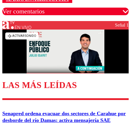
Ver comentarios
Señal 1
EN VIVO
Los comentarios son moderados para garantizar un
diálogo respetuoso.
Nombre
Correo
LAS MÁS LEÍDAS
Enviar comentario
Senapred ordena evacuar dos sectores de Carahue por
desborde del río Damas: activa mensajería SAE