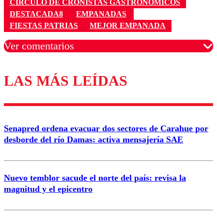
CÍRCULO DE CRONISTAS GASTRONÓMICOS
DESTACADA8
EMPANADAS
FIESTAS PATRIAS
MEJOR EMPANADA
Ver comentarios
LAS MÁS LEÍDAS
Los comentarios son moderados para garantizar un
diálogo respetuoso.
Nombre
Senapred ordena evacuar dos sectores de Carahue por
Correo
desborde del río Damas: activa mensajería SAE
Nuevo temblor sacude el norte del país: revisa la
magnitud y el epicentro
Enviar comentario