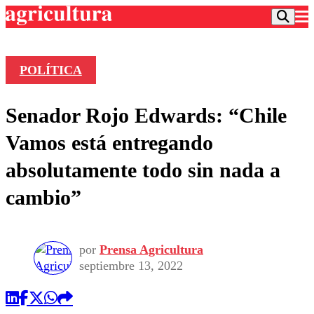
POLÍTICA
Podcast
Senador Rojo Edwards: “Chile
Frecuencias
Agricultura TV
Vamos está entregando
Deportes
absolutamente todo sin nada a
Entretención
Colo Colo
Noticias
cambio”
Motor
Vida Social
Otros Deportes
Dato Practico
Publicaciones en medios
Seleccion Chilena
Economía
Opinión
Torneo Internacional
Internacional
por
Prensa Agricultura
Programas
septiembre 13, 2022
Torneo Nacional
Nacional
Comercial
Universidad Católica
Política
Universidad de Chile
Sustentabilidad