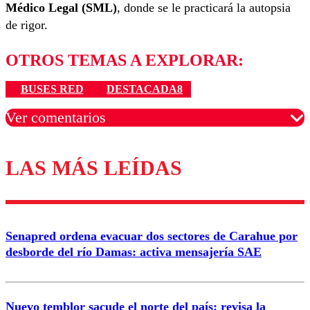
Médico Legal (SML)
, donde se le practicará la autopsia
de rigor.
OTROS TEMAS A EXPLORAR:
BUSES RED
DESTACADA8
Ver comentarios
LAS MÁS LEÍDAS
Los comentarios son moderados para garantizar un
diálogo respetuoso.
Nombre
Senapred ordena evacuar dos sectores de Carahue por
Correo
desborde del río Damas: activa mensajería SAE
Nuevo temblor sacude el norte del país: revisa la