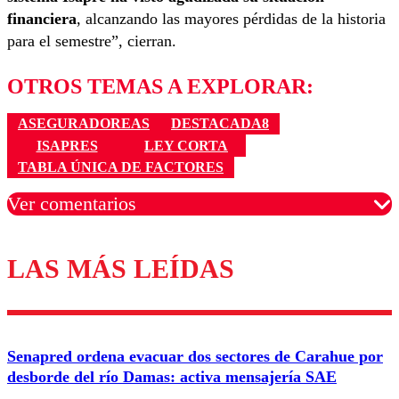
financiera
, alcanzando las mayores pérdidas de la historia
para el semestre”, cierran.
OTROS TEMAS A EXPLORAR:
ASEGURADOREAS
DESTACADA8
ISAPRES
LEY CORTA
TABLA ÚNICA DE FACTORES
Ver comentarios
LAS MÁS LEÍDAS
Los comentarios son moderados para garantizar un
diálogo respetuoso.
Nombre
Senapred ordena evacuar dos sectores de Carahue por
Correo
desborde del río Damas: activa mensajería SAE