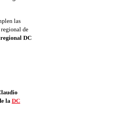
mplen las
 regional de
 regional DC
Claudio
de la
DC