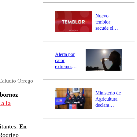
Carahue por
desborde del
río Damas:
Nuevo
activa
temblor
mensajería
sacude el
SAE
norte del país:
revisa la
magnitud y el
epicentro
Alerta por
calor
extremo:
Senapred
activa Alerta
Caludio Orrego
Temprana
Preventiva en
Ministerio de
lbornoz
tres comunas
Agricultura
 a la
declara
emergencia
agrícola para
la región de
litantes.
En
Ñuble
 Rodrigo