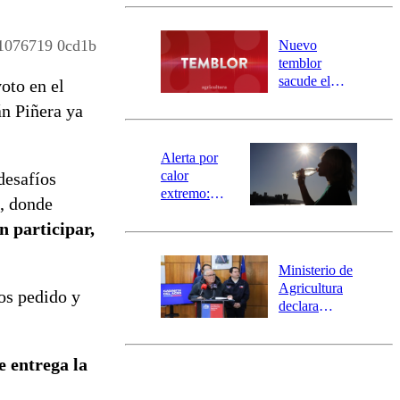
Carahue por
desborde del
río Damas:
1076719 0cd1b
Nuevo
activa
temblor
mensajería
sacude el
oto en el
SAE
norte del país:
án Piñera ya
revisa la
magnitud y el
epicentro
Alerta por
calor
desafíos
extremo:
e, donde
Senapred
 participar,
activa Alerta
Temprana
Preventiva en
Ministerio de
tres comunas
Agricultura
os pedido y
declara
emergencia
agrícola para
la región de
 entrega la
Ñuble