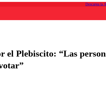
Descarga la 
 el Plebiscito: “Las perso
votar”