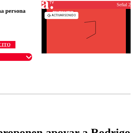
Señal 2
na persona
CITO
omentario
 proponen apoyar a Rodrigo