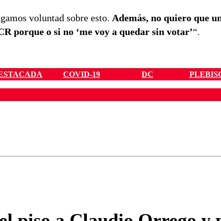
ongamos voluntad sobre esto.
Además, no quiero que u
CR porque o si no ‘me voy a quedar sin votar’
“.
DESTACADA
COVID-19
DC
PLEBIS
ados para garantizar un diálogo respetuoso.
Correo
Enviar c
 el piso a Claudio Orrego y