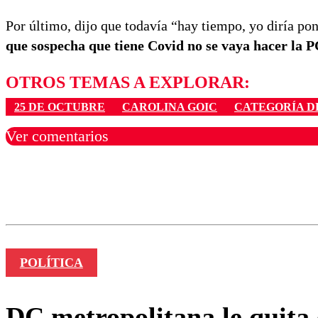
Por último, dijo que todavía “hay tiempo, yo diría p
que sospecha que tiene Covid no se vaya hacer la P
OTROS TEMAS A EXPLORAR:
25 DE OCTUBRE
CAROLINA GOIC
CATEGORÍA 
Ver comentarios
Los comentarios son moder
Nombre
POLÍTICA
DC metropolitana le quita