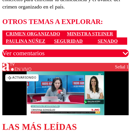
crimen organizado en el país.
OTROS TEMAS A EXPLORAR:
CRIMEN ORGANIZADO
MINISTRA STEINER
PAULINA NÚÑEZ
SEGURIDAD
SENADO
Ver comentarios
Señal 1
EN VIVO
Los comentarios son moderados para garantizar un
diálogo respetuoso.
Nombre
Correo
LAS MÁS LEÍDAS