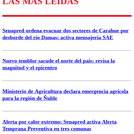
LAS MÁS LEÍDAS
diálogo respetuoso.
Nombre
Senapred ordena evacuar dos sectores de Carahue por
Correo
desborde del río Damas: activa mensajería SAE
Nuevo temblor sacude el norte del país: revisa la
magnitud y el epicentro
Enviar comentario
Ministerio de Agricultura declara emergencia agrícola
para la región de Ñuble
Alerta por calor extremo: Senapred activa Alerta
Temprana Preventiva en tres comunas