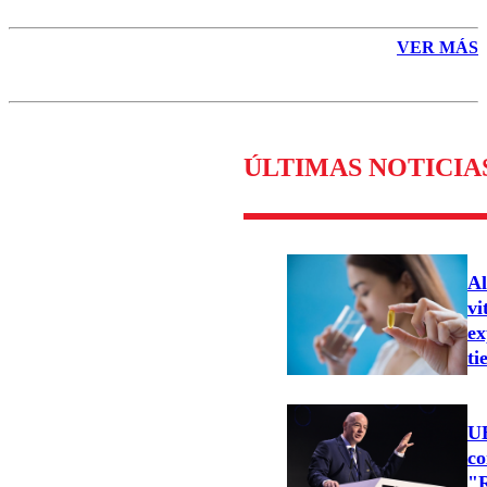
VER MÁS
ÚLTIMAS NOTICIA
Al
vi
ex
ti
U
co
"R