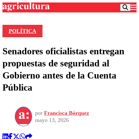
POLÍTICA
Podcast
Senadores oficialistas entregan
Frecuencias
Agricultura TV
propuestas de seguridad al
Deportes
Gobierno antes de la Cuenta
Entretención
Colo Colo
Noticias
Pública
Motor
Vida Social
Otros Deportes
Dato Practico
Publicaciones en medios
Seleccion Chilena
Economía
Opinión
Torneo Internacional
Internacional
por
Francisca Bórquez
Programas
Torneo Nacional
Nacional
mayo 13, 2026
Comercial
Universidad Católica
Política
Universidad de Chile
Sustentabilidad