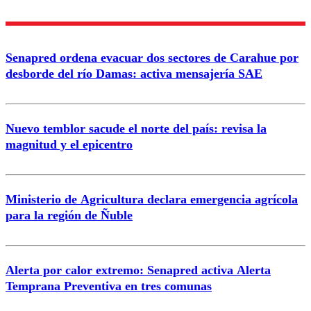
Enviar comentario
Senapred ordena evacuar dos sectores de Carahue por
desborde del río Damas: activa mensajería SAE
Nuevo temblor sacude el norte del país: revisa la
magnitud y el epicentro
Ministerio de Agricultura declara emergencia agrícola
para la región de Ñuble
Alerta por calor extremo: Senapred activa Alerta
Temprana Preventiva en tres comunas