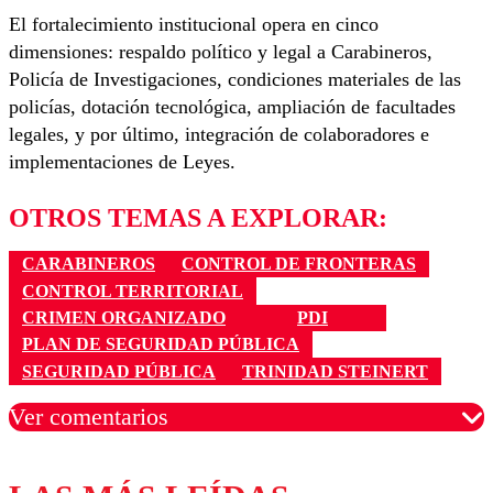
El fortalecimiento institucional opera en cinco
dimensiones: respaldo político y legal a Carabineros,
Policía de Investigaciones, condiciones materiales de las
policías, dotación tecnológica, ampliación de facultades
legales, y por último, integración de colaboradores e
implementaciones de Leyes.
OTROS TEMAS A EXPLORAR:
CARABINEROS
CONTROL DE FRONTERAS
CONTROL TERRITORIAL
CRIMEN ORGANIZADO
PDI
PLAN DE SEGURIDAD PÚBLICA
SEGURIDAD PÚBLICA
TRINIDAD STEINERT
Ver comentarios
Los comentarios son moderados para garantizar un