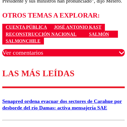
Presidente y sus ministros han pronunciado”, dijo Melero.
OTROS TEMAS A EXPLORAR:
CUENTA PÚBLICA
JOSÉ ANTONIO KAST
RECONSTRUCCIÓN NACIONAL
SALMÓN
SALMONCHILE
Ver comentarios
LAS MÁS LEÍDAS
Los comentarios son moderados para garantizar un
diálogo respetuoso.
Nombre
Senapred ordena evacuar dos sectores de Carahue por
Correo
desborde del río Damas: activa mensajería SAE