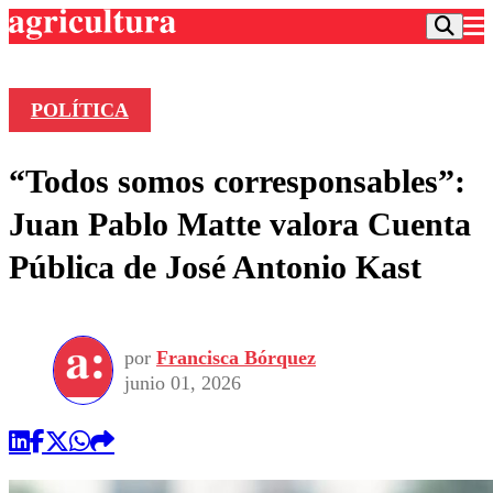
POLÍTICA
Podcast
“Todos somos corresponsables”:
Frecuencias
Agricultura TV
Juan Pablo Matte valora Cuenta
Deportes
Pública de José Antonio Kast
Entretención
Colo Colo
Noticias
Motor
Vida Social
Otros Deportes
Dato Practico
Publicaciones en medios
por
Francisca Bórquez
Seleccion Chilena
Economía
Opinión
junio 01, 2026
Torneo Internacional
Internacional
Programas
Torneo Nacional
Nacional
Comercial
Universidad Católica
Política
Universidad de Chile
Sustentabilidad