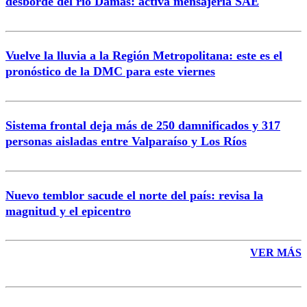
desborde del río Damas: activa mensajería SAE
Vuelve la lluvia a la Región Metropolitana: este es el
pronóstico de la DMC para este viernes
Enviar comentario
Sistema frontal deja más de 250 damnificados y 317
personas aisladas entre Valparaíso y Los Ríos
Nuevo temblor sacude el norte del país: revisa la
magnitud y el epicentro
VER MÁS