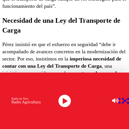
funcionamiento del país”.
Necesidad de una Ley del Transporte de
Carga
Pérez insistió en que el esfuerzo en seguridad “debe ir
acompañado de avances concretos en la modernización del
sector. Por eso, insistimos en la
imperiosa necesidad de
contar con una Ley del Transporte de Carga
, una
iniciativa que consideramos el
proyecto ancla para el
futuro de nuestra actividad
“.
Un sector estratégico
Radio en Vivo
Radio Agricultura
“El transporte de carga es una actividad estratégica para
Chile.
Más del 90% de las mercancías que se movilizan
en el país lo hacen por carretera
, por lo que fortalecer al