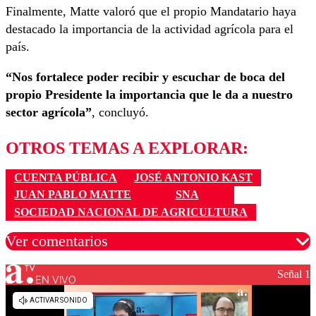
Finalmente, Matte valoró que el propio Mandatario haya
destacado la importancia de la actividad agrícola para el
país.
“Nos fortalece poder recibir y escuchar de boca del
propio Presidente la importancia que le da a nuestro
sector agrícola”
, concluyó.
OTROS TEMAS A EXPLORAR:
CUENTA PÚBLICA
JOSÉ ANTONIO KAST
JUAN PABLO MATTE
SNA
SOCIEDAD NACIONAL DE AGRICULTURA
Ver comentarios
Señal 1
EN VIVO
Los comentarios son moderados para garantizar un
diálogo respetuoso.