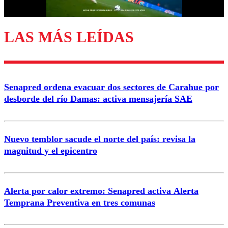
LAS MÁS LEÍDAS
Enviar comentario
Senapred ordena evacuar dos sectores de Carahue por
desborde del río Damas: activa mensajería SAE
Nuevo temblor sacude el norte del país: revisa la
magnitud y el epicentro
Alerta por calor extremo: Senapred activa Alerta
Temprana Preventiva en tres comunas