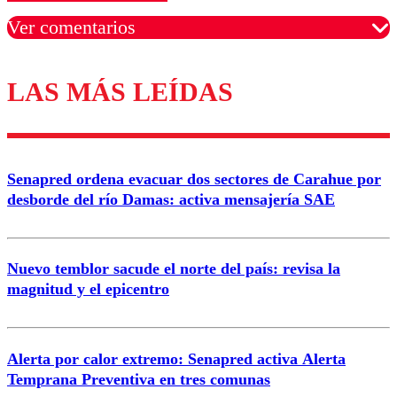
Ver comentarios
LAS MÁS LEÍDAS
Los comentarios son moderados para garantizar un
diálogo respetuoso.
Nombre
Senapred ordena evacuar dos sectores de Carahue por
Correo
desborde del río Damas: activa mensajería SAE
Nuevo temblor sacude el norte del país: revisa la
magnitud y el epicentro
Enviar comentario
Alerta por calor extremo: Senapred activa Alerta
Temprana Preventiva en tres comunas