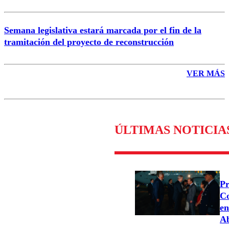
Semana legislativa estará marcada por el fin de la
tramitación del proyecto de reconstrucción
VER MÁS
ÚLTIMAS NOTICIA
Pr
Co
en
Ab