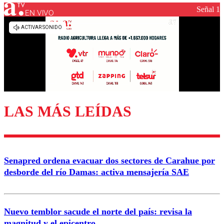
Señal 1
EN VIVO
Los comentarios son moderados para garantizar un
diálogo respetuoso.
Nombre
Correo
LAS MÁS LEÍDAS
Enviar comentario
Senapred ordena evacuar dos sectores de Carahue por
desborde del río Damas: activa mensajería SAE
Nuevo temblor sacude el norte del país: revisa la
magnitud y el epicentro