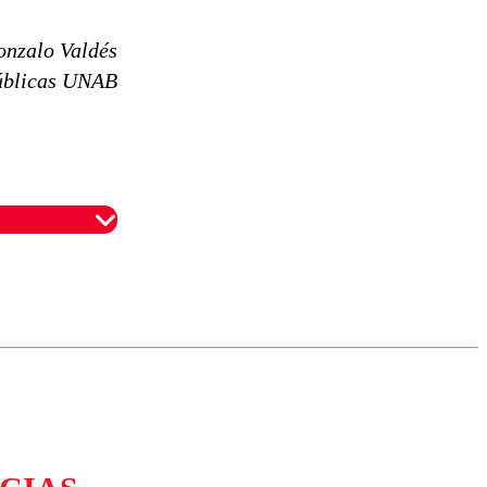
nzalo Valdés
Públicas UNAB
omentario