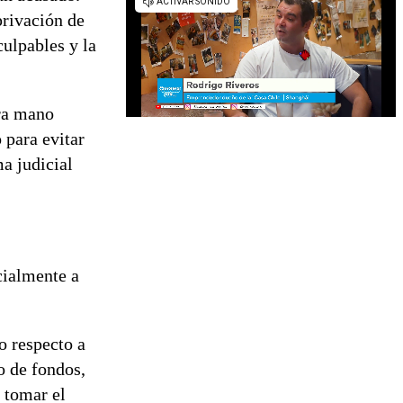
privación de
culpables y la
era mano
 para evitar
a judicial
cialmente a
o respecto a
o de fondos,
 tomar el