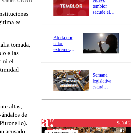
o Valdés UNAB
Nuevo
activa
temblor
mensajería
sacude el
nstituciones
SAE
norte del país:
gítima es
revisa la
magnitud y el
epicentro
Alerta por
calor
talia tomada,
extremo:
lo ellas
Senapred
 ni el
activa Alerta
Temprana
itimidad
Preventiva en
Semana
tres comunas
legislativa
estará
marcada por
el fin de la
tramitación
nte altas,
del proyecto
 vándalos de
de
Pitronello).
reconstrucción
Señal 2
un acusado.