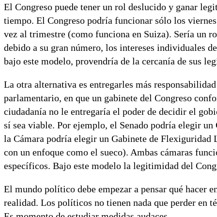
El Congreso puede tener un rol deslucido y ganar legi
tiempo. El Congreso podría funcionar sólo los vierne
vez al trimestre (como funciona en Suiza). Sería un ro
debido a su gran número, los intereses individuales de
bajo este modelo, provendría de la cercanía de sus le
La otra alternativa es entregarles más responsabilidad
parlamentario, en que un gabinete del Congreso confo
ciudadanía no le entregaría el poder de decidir el gob
sí sea viable. Por ejemplo, el Senado podría elegir u
la Cámara podría elegir un Gabinete de Flexiguridad 
con un enfoque como el sueco). Ambas cámaras funcio
específicos. Bajo este modelo la legitimidad del Cong
El mundo político debe empezar a pensar qué hacer en
realidad. Los políticos no tienen nada que perder en t
Es momento de estudiar medidas audaces.