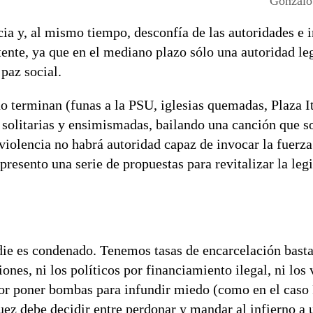
Gonzal
a y, al mismo tiempo, desconfía de las autoridades e i
tente, ya que en el mediano plazo sólo una autoridad le
 paz social.
no terminan (funas a la PSU, iglesias quemadas, Plaza I
s solitarias y ensimismadas, bailando una canción que so
olencia no habrá autoridad capaz de invocar la fuerza:
presento una serie de propuestas para revitalizar la leg
adie es condenado. Tenemos tasas de encarcelación basta
ones, ni los políticos por financiamiento ilegal, ni los
 por poner bombas para infundir miedo (como en el caso 
uez debe decidir entre perdonar y mandar al infierno a 