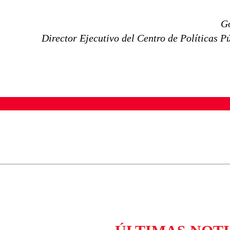
Go
Director Ejecutivo del Centro de Políticas 
ados para garantizar un diálogo respetuoso.
Correo
Enviar c