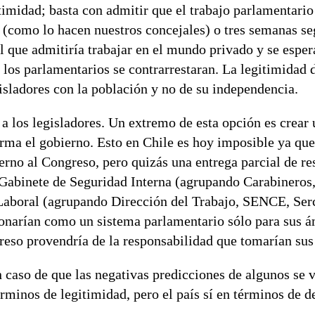
timidad; basta con admitir que el trabajo parlamentari
s (como lo hacen nuestros concejales) o tres semanas s
l que admitiría trabajar en el mundo privado y se esper
 los parlamentarios se contrarrestaran. La legitimidad 
gisladores con la población y no de su independencia.
 a los legisladores. Un extremo de esta opción es crear
rma el gobierno. Esto en Chile es hoy imposible ya que
ierno al Congreso, pero quizás una entrega parcial de r
n Gabinete de Seguridad Interna (agrupando Carabineros,
Laboral (agrupando Dirección del Trabajo, SENCE, Serc
narían como un sistema parlamentario sólo para sus á
reso provendría de la responsabilidad que tomarían sus
 caso de que las negativas predicciones de algunos se 
érminos de legitimidad, pero el país sí en términos de 