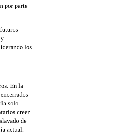
n por parte
futuros
 y
liderando los
os. En la
n encerrados
eña solo
tarios creen
eslavado de
ia actual.