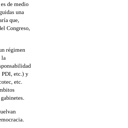
o es de medio
eguidas una
aría que,
del Congreso,
 un régimen
 la
esponsabilidad
 PDI, etc.) y
otec, etc.
mbitos
 gabinetes.
vuelvan
democracia.