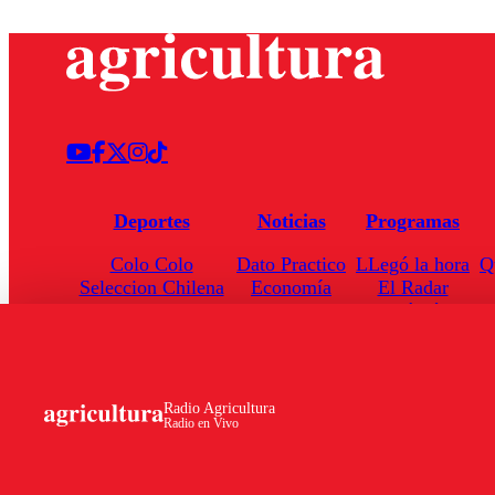
Deportes
Noticias
Programas
Colo Colo
Dato Practico
LLegó la hora
Q
Seleccion Chilena
Economía
El Radar
Universidad de Chile
Internacional
Enfoqué Público
Torneo Nacional
Nacional
Hoja de Ruta
Radio Agricultura
Radio en Vivo