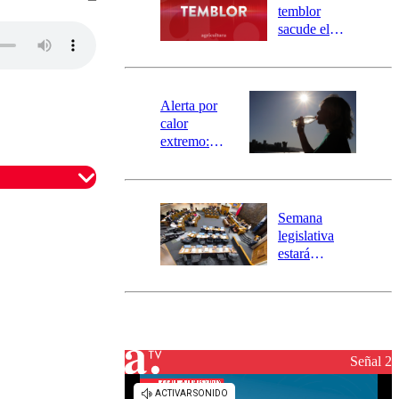
activa
temblor
mensajería
sacude el
SAE
norte del país:
revisa la
magnitud y el
epicentro
Alerta por
calor
extremo:
Senapred
activa Alerta
Temprana
Preventiva en
Semana
tres comunas
legislativa
estará
marcada por
el fin de la
tramitación
del proyecto
de
reconstrucción
Señal 2
omentario