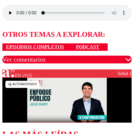
OTROS TEMAS A EXPLORAR:
EPISODIOS COMPLETOS
PODCAST
Ver comentarios
Señal 1
EN VIVO
Los comentarios son moderados para garantizar un
diálogo respetuoso.
Nombre
Correo