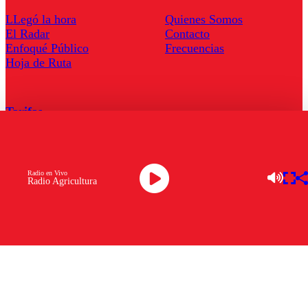
LLegó la hora
Quienes Somos
El Radar
Contacto
Enfoqué Público
Frecuencias
Hoja de Ruta
Tarifas
Comercial
Tarifas Servel Radio
Radio en Vivo
Radio Agricultura
Radio en Vivo
TV en Vivo
Descarga la APP