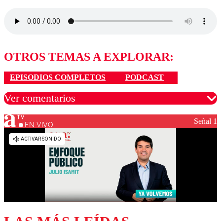
OTROS TEMAS A EXPLORAR:
EPISODIOS COMPLETOS
PODCAST
Ver comentarios
Señal 1
EN VIVO
Los comentarios son moderados para garantizar un
diálogo respetuoso.
Nombre
Correo