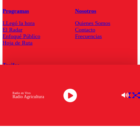
Programas
Nosotros
LLegó la hora
Quienes Somos
El Radar
Contacto
Enfoqué Público
Frecuencias
Hoja de Ruta
Tarifas
Comercial
Tarifas Servel Radio
Radio en Vivo
Radio Agricultura
Radio en Vivo
TV en Vivo
Descarga la APP