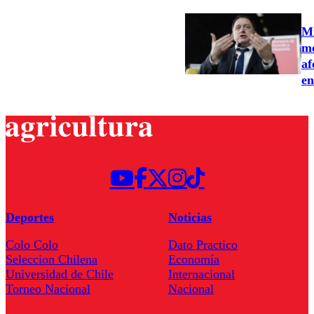
Mi
me
af
en
Deportes
Noticias
Colo Colo
Dato Practico
Seleccion Chilena
Economía
Universidad de Chile
Internacional
Torneo Nacional
Nacional