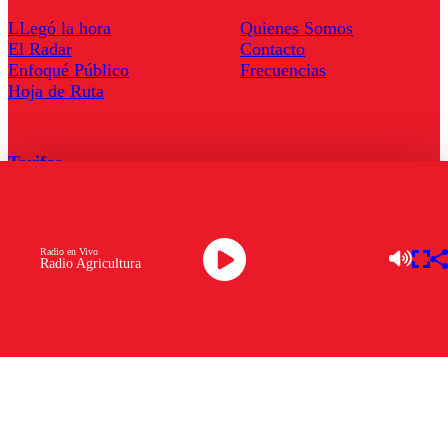
LLegó la hora
Quienes Somos
El Radar
Contacto
Enfoqué Público
Frecuencias
Hoja de Ruta
Tarifas
Comercial
Tarifas Servel Radio
Radio en Vivo
Radio Agricultura
Radio en Vivo
TV en Vivo
Descarga la APP