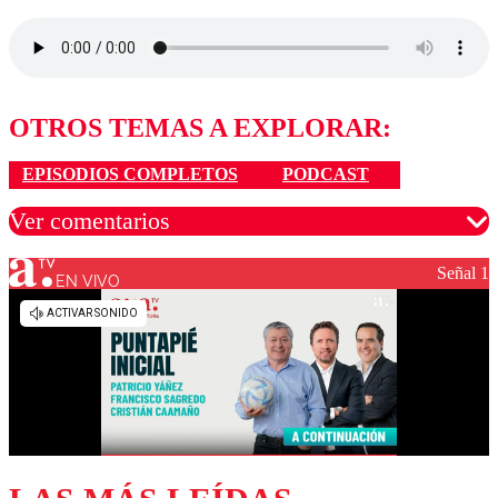
OTROS TEMAS A EXPLORAR:
EPISODIOS COMPLETOS
PODCAST
Ver comentarios
Señal 1
EN VIVO
Los comentarios son moderados para garantizar un
diálogo respetuoso.
Nombre
Correo