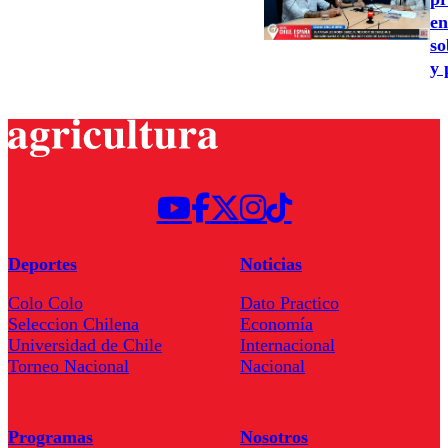
en
so
y 
Deportes
Noticias
Colo Colo
Dato Practico
Seleccion Chilena
Economía
Universidad de Chile
Internacional
Torneo Nacional
Nacional
Programas
Nosotros