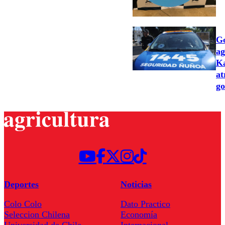
Go
ag
Ka
at
go
Deportes
Noticias
Colo Colo
Dato Practico
Seleccion Chilena
Economía