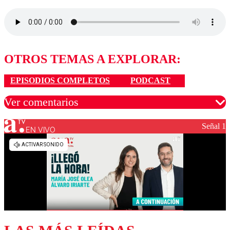
OTROS TEMAS A EXPLORAR:
EPISODIOS COMPLETOS
PODCAST
Ver comentarios
Señal 1
EN VIVO
Los comentarios son moderados para garantizar un
diálogo respetuoso.
Nombre
Correo