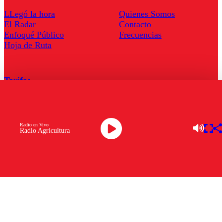
LLegó la hora
Quienes Somos
El Radar
Contacto
Enfoqué Público
Frecuencias
Hoja de Ruta
Tarifas
Comercial
Tarifas Servel Radio
Radio en Vivo
Radio Agricultura
Radio en Vivo
TV en Vivo
Descarga la APP