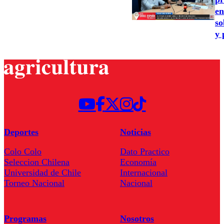
en
so
y 
Deportes
Noticias
Colo Colo
Dato Practico
Seleccion Chilena
Economía
Universidad de Chile
Internacional
Torneo Nacional
Nacional
Programas
Nosotros