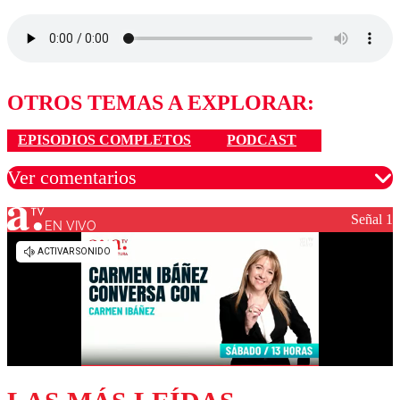
OTROS TEMAS A EXPLORAR:
EPISODIOS COMPLETOS
PODCAST
Ver comentarios
Señal 1
EN VIVO
Los comentarios son moderados para garantizar un
diálogo respetuoso.
Nombre
Correo