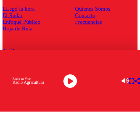
LLegó la hora
Quienes Somos
El Radar
Contacto
Enfoqué Público
Frecuencias
Hoja de Ruta
Tarifas
Comercial
Tarifas Servel Radio
Radio en Vivo
Radio Agricultura
Radio en Vivo
TV en Vivo
Descarga la APP