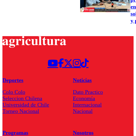
en
so
y 
Deportes
Noticias
Colo Colo
Dato Practico
Seleccion Chilena
Economía
Universidad de Chile
Internacional
Torneo Nacional
Nacional
Programas
Nosotros