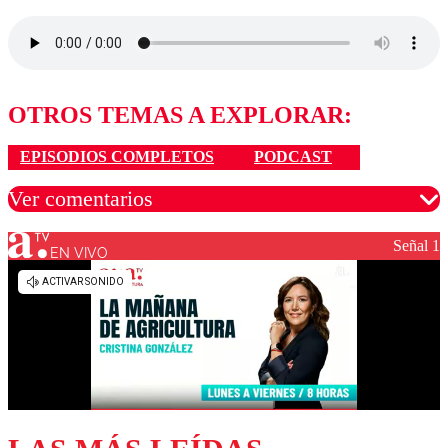
OTROS TEMAS A EXPLORAR:
EPISODIOS COMPLETOS
PODCAST
Ver comentarios
Señal 1
EN VIVO
Los comentarios son moderados para garantizar un
diálogo respetuoso.
Nombre
Correo