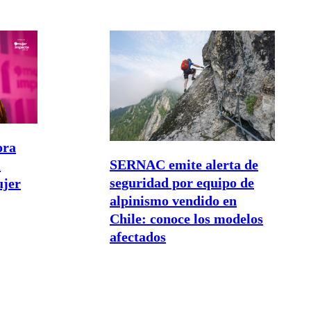
ora
SERNAC emite alerta de
l
seguridad por equipo de
ujer
alpinismo vendido en
Chile: conoce los modelos
afectados