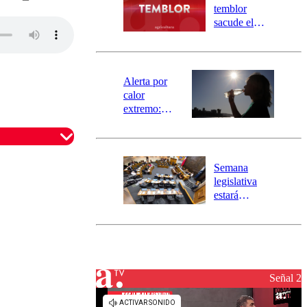
activa
temblor
mensajería
sacude el
SAE
norte del país:
revisa la
magnitud y el
epicentro
Alerta por
calor
extremo:
Senapred
activa Alerta
Temprana
Preventiva en
Semana
tres comunas
legislativa
estará
marcada por
el fin de la
tramitación
del proyecto
de
reconstrucción
Señal 2
omentario