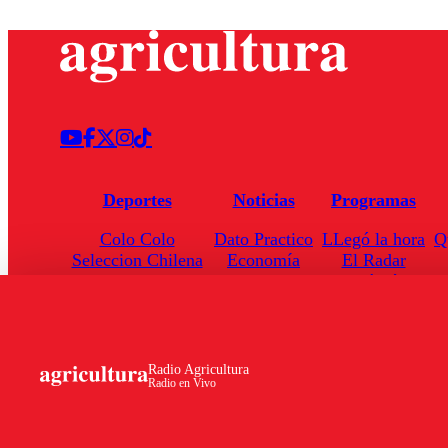
Deportes
Noticias
Programas
Colo Colo
Dato Practico
LLegó la hora
Q
Seleccion Chilena
Economía
El Radar
Universidad de Chile
Internacional
Enfoqué Público
Torneo Nacional
Nacional
Hoja de Ruta
Radio Agricultura
Radio en Vivo