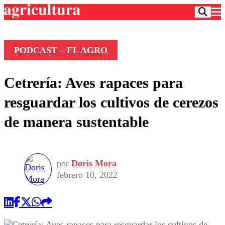
PODCAST – EL AGRO
Podcast
Cetrería: Aves rapaces para
Frecuencias
Agricultura TV
resguardar los cultivos de cerezos
Deportes
de manera sustentable
Entretención
Colo Colo
Noticias
Motor
Vida Social
Otros Deportes
Dato Practico
Publicaciones en medios
por
Doris Mora
Seleccion Chilena
Economía
Opinión
febrero 10, 2022
Torneo Internacional
Internacional
Programas
Torneo Nacional
Nacional
Comercial
Universidad Católica
Política
Universidad de Chile
Sustentabilidad