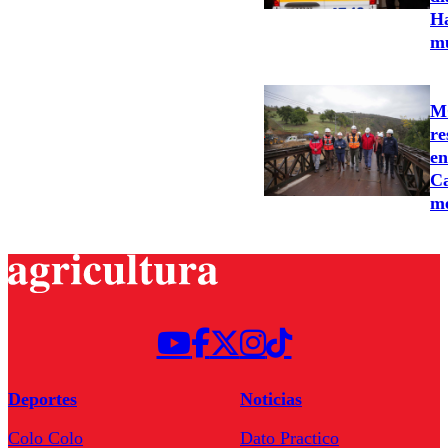
Ha
m
MO
re
en
Ca
m
Deportes
Noticias
Colo Colo
Dato Practico