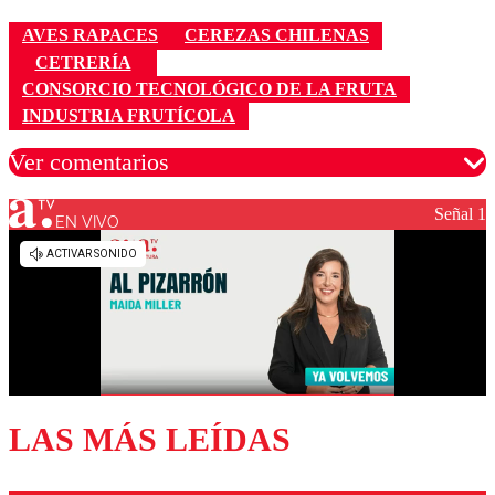
AVES RAPACES
CEREZAS CHILENAS
CETRERÍA
CONSORCIO TECNOLÓGICO DE LA FRUTA
INDUSTRIA FRUTÍCOLA
Ver comentarios
Señal 1
EN VIVO
Los comentarios son moderados para garantizar un
diálogo respetuoso.
Nombre
Correo
LAS MÁS LEÍDAS