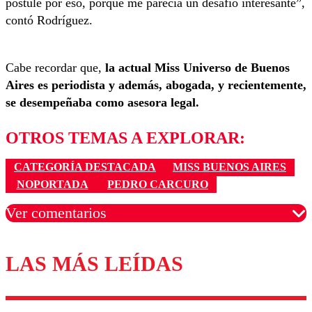
postulé por eso, porque me parecía un desafío interesante”,
contó Rodríguez.
Cabe recordar que,
la actual Miss Universo de Buenos
Aires es periodista y además, abogada, y recientemente,
se desempeñaba como asesora legal.
OTROS TEMAS A EXPLORAR:
CATEGORÍA DESTACADA
MISS BUENOS AIRES
NOPORTADA
PEDRO CARCURO
Ver comentarios
LAS MÁS LEÍDAS
Los comentarios son moderados para garantizar un
diálogo respetuoso.
Nombre