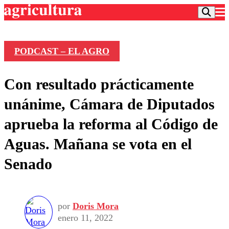
PODCAST – EL AGRO
Podcast
Con resultado prácticamente
Frecuencias
Agricultura TV
unánime, Cámara de Diputados
Deportes
aprueba la reforma al Código de
Entretención
Colo Colo
Noticias
Aguas. Mañana se vota en el
Motor
Vida Social
Otros Deportes
Dato Practico
Senado
Publicaciones en medios
Seleccion Chilena
Economía
Opinión
Torneo Internacional
Internacional
Programas
Torneo Nacional
Nacional
Comercial
por
Doris Mora
Universidad Católica
Política
enero 11, 2022
Universidad de Chile
Sustentabilidad