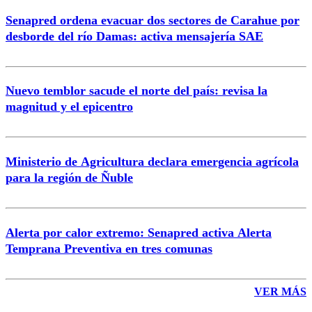
Senapred ordena evacuar dos sectores de Carahue por
Correo
desborde del río Damas: activa mensajería SAE
Nuevo temblor sacude el norte del país: revisa la
magnitud y el epicentro
Enviar comentario
Ministerio de Agricultura declara emergencia agrícola
para la región de Ñuble
Alerta por calor extremo: Senapred activa Alerta
Temprana Preventiva en tres comunas
VER MÁS