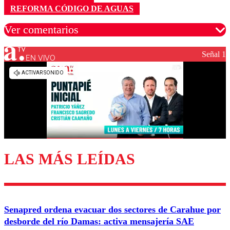
REFORMA CÓDIGO DE AGUAS
Ver comentarios
Señal 1
EN VIVO
Los comentarios son moderados para garantizar un
diálogo respetuoso.
Nombre
Correo
LAS MÁS LEÍDAS
Enviar comentario
Senapred ordena evacuar dos sectores de Carahue por
desborde del río Damas: activa mensajería SAE