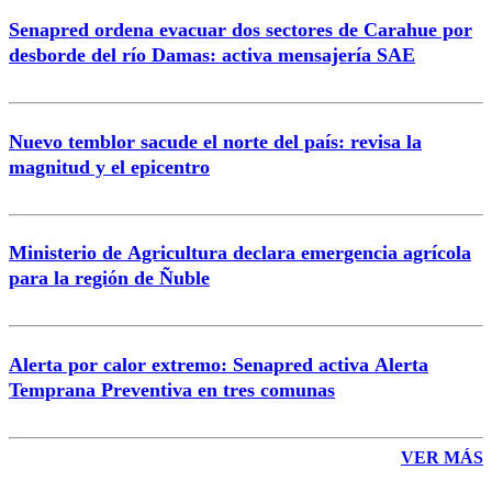
Senapred ordena evacuar dos sectores de Carahue por
Correo
desborde del río Damas: activa mensajería SAE
Nuevo temblor sacude el norte del país: revisa la
magnitud y el epicentro
Enviar comentario
Ministerio de Agricultura declara emergencia agrícola
para la región de Ñuble
Alerta por calor extremo: Senapred activa Alerta
Temprana Preventiva en tres comunas
VER MÁS