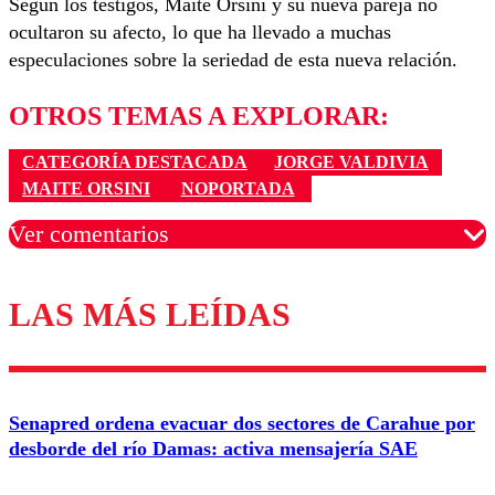
Según los testigos, Maite Orsini y su nueva pareja no
ocultaron su afecto, lo que ha llevado a muchas
especulaciones sobre la seriedad de esta nueva relación.
OTROS TEMAS A EXPLORAR:
CATEGORÍA DESTACADA
JORGE VALDIVIA
MAITE ORSINI
NOPORTADA
Ver comentarios
LAS MÁS LEÍDAS
Los comentarios son moderados para garantizar un
diálogo respetuoso.
Nombre
Senapred ordena evacuar dos sectores de Carahue por
Correo
desborde del río Damas: activa mensajería SAE