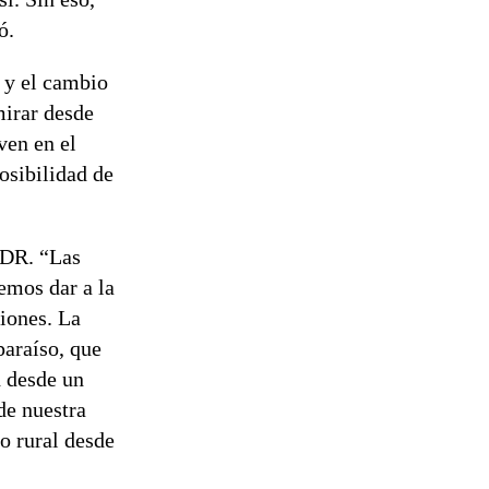
zó.
 y el cambio
mirar desde
ven en el
osibilidad de
NDR. “Las
emos dar a la
ciones. La
paraíso, que
 desde un
de nuestra
o rural desde