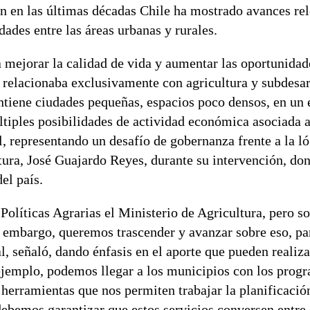
ien en las últimas décadas Chile ha mostrado avances re
dades entre las áreas urbanas y rurales.
ejorar la calidad de vida y aumentar las oportunidade
 relacionaba exclusivamente con agricultura y subdesar
tiene ciudades pequeñas, espacios poco densos, en un 
ltiples posibilidades de actividad económica asociada a
l, representando un desafío de gobernanza frente a la ló
ultura, José Guajardo Reyes, durante su intervención, d
del país.
y Políticas Agrarias el Ministerio de Agricultura, pero 
in embargo, queremos trascender y avanzar sobre eso, pa
 señaló, dando énfasis en el aporte que pueden realiza
ejemplo, podemos llegar a los municipios con los prog
 herramientas que nos permiten trabajar la planificación
bemos garantizar que estos servicios conversen entre s