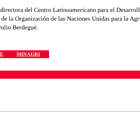
 directora del Centro Latinoamericano para el Desarrol
de la Organización de las Naciones Unidas para la Agri
Julio Berdegué.
UÉ
MINAGRI
ados para garantizar un diálogo respetuoso.
Correo