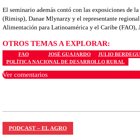
El seminario además contó con las exposiciones de la
(Rimisp), Danae Mlynarzy y el representante regional 
Alimentación para Latinoamérica y el Caribe (FAO), 
OTROS TEMAS A EXPLORAR:
FAO
JOSÉ GUAJARDO
JULIO BERDEG
POLÍTICA NACIONAL DE DESARROLLO RURAL
Ver comentarios
Los comentarios son moder
Nombre
PODCAST – EL AGRO