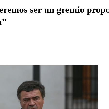
Enviar c
remos ser un gremio propos
a”