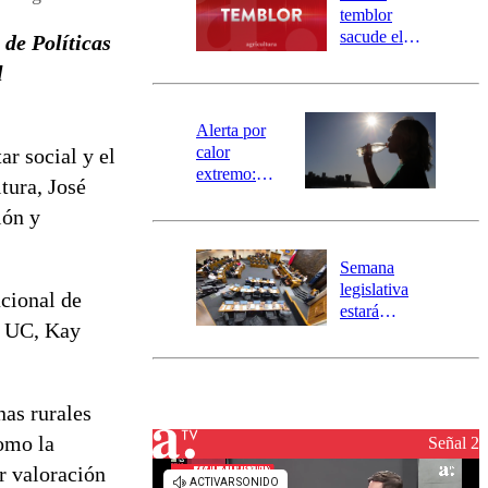
activa
temblor
mensajería
sacude el
 de Políticas
SAE
norte del país:
l
revisa la
magnitud y el
epicentro
Alerta por
calor
ar social y el
extremo:
tura, José
Senapred
ión y
activa Alerta
Temprana
Preventiva en
Semana
tres comunas
legislativa
acional de
estará
s UC, Kay
marcada por
el fin de la
tramitación
del proyecto
nas rurales
de
como la
reconstrucción
Señal 2
r valoración