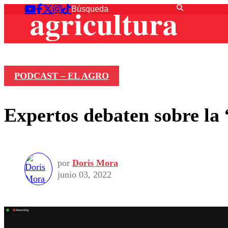
PODCAST – EL AGRO
Expertos debaten sobre la 
por
Doris Mora
junio 03, 2022