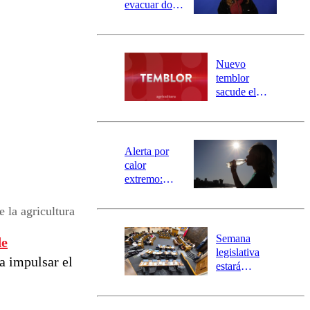
evacuar dos
sectores de
Carahue por
desborde del
río Damas:
Nuevo
activa
temblor
mensajería
sacude el
SAE
norte del país:
revisa la
magnitud y el
epicentro
Alerta por
calor
extremo:
Senapred
activa Alerta
 la agricultura
Temprana
Preventiva en
Semana
de
tres comunas
legislativa
ra impulsar el
estará
marcada por
el fin de la
tramitación