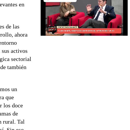
levantes en
s de las
rollo, ahora
entorno
 sus activos
gica sectorial
onde también
somos un
ra que
r los doce
ramas de
 rural. Tal
í. Sin eso,