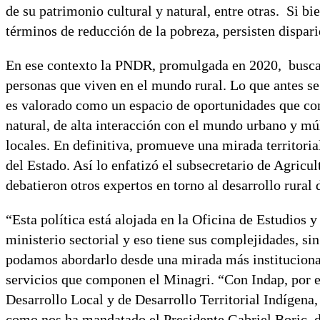
de su patrimonio cultural y natural, entre otras. Si b
términos de reducción de la pobreza, persisten dispari
En ese contexto la PNDR, promulgada en 2020, busca m
personas que viven en el mundo rural. Lo que antes se
es valorado como un espacio de oportunidades que con
natural, de alta interacción con el mundo urbano y mú
locales. En definitiva, promueve una mirada territoria
del Estado. Así lo enfatizó el subsecretario de Agric
debatieron otros expertos en torno al desarrollo rural 
“Esta política está alojada en la Oficina de Estudios 
ministerio sectorial y eso tiene sus complejidades, s
podamos abordarlo desde una mirada más institucional,
servicios que componen el Minagri. “Con Indap, por 
Desarrollo Local y de Desarrollo Territorial Indígena,
como nos ha mandatado el Presidente Gabriel Boric, de