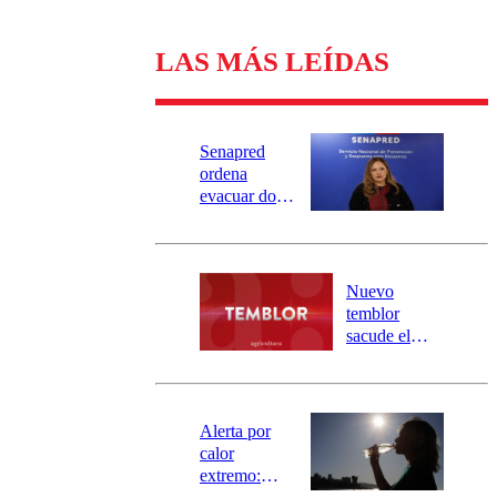
LAS MÁS LEÍDAS
Senapred
ordena
evacuar dos
sectores de
Carahue por
desborde del
río Damas:
Nuevo
activa
temblor
mensajería
sacude el
SAE
norte del país:
revisa la
magnitud y el
epicentro
Alerta por
calor
extremo: