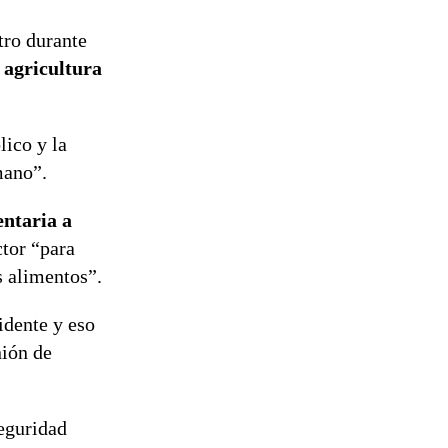
tro durante
 agricultura
lico y la
mano”.
entaria a
ctor “para
s alimentos”.
idente y eso
nión de
seguridad