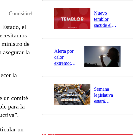
desborde del
río Damas:
Comisión4
Nuevo
activa
temblor
mensajería
sacude el
 Estado, el
SAE
norte del país:
necesitamos
revisa la
l ministro de
magnitud y el
epicentro
Alerta por
a asegurar la
calor
extremo:
Senapred
ecer la
activa Alerta
Temprana
Preventiva en
Semana
tres comunas
legislativa
de un comité
estará
ble para la
marcada por
el fin de la
uctiva”.
tramitación
del proyecto
ticular un
de