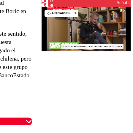
ad
reconstrucción
Señal 2
te Boric en
ste sentido,
uesta
gado el
 chilena, pero
e este grupo
l BancoEstado