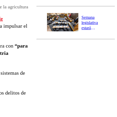
Senapred
activa Alerta
 la agricultura
Temprana
Preventiva en
Semana
de
tres comunas
legislativa
ra impulsar el
estará
marcada por
el fin de la
tramitación
ara con
“para
del proyecto
tria
de
reconstrucción
 sistemas de
os delitos de