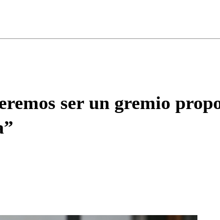
ados para garantizar un diálogo respetuoso.
Correo
Enviar c
remos ser un gremio propos
a”