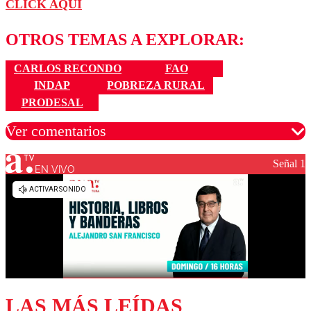
CLICK AQUÍ
OTROS TEMAS A EXPLORAR:
CARLOS RECONDO
FAO
INDAP
POBREZA RURAL
PRODESAL
Ver comentarios
Señal 1
EN VIVO
Los comentarios son moderados para garantizar un
diálogo respetuoso.
Nombre
Correo
LAS MÁS LEÍDAS