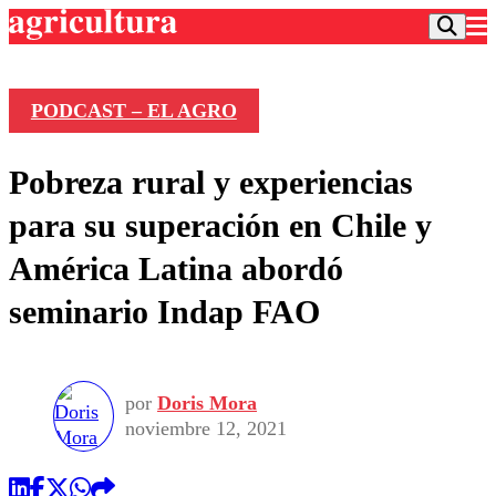
PODCAST – EL AGRO
Podcast
Pobreza rural y experiencias
Frecuencias
Agricultura TV
para su superación en Chile y
Deportes
América Latina abordó
Entretención
Colo Colo
Noticias
seminario Indap FAO
Motor
Vida Social
Otros Deportes
Dato Practico
Publicaciones en medios
Seleccion Chilena
Economía
Opinión
Torneo Internacional
Internacional
por
Doris Mora
Programas
Torneo Nacional
Nacional
noviembre 12, 2021
Comercial
Universidad Católica
Política
Universidad de Chile
Sustentabilidad