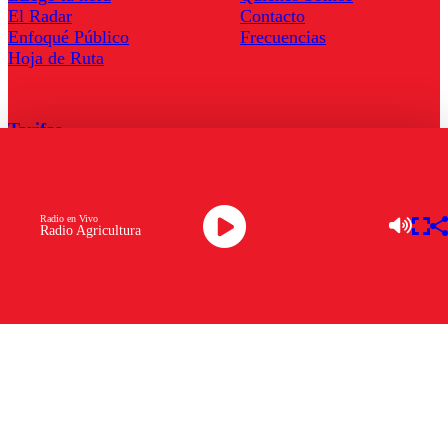
El Radar
Contacto
Enfoqué Público
Frecuencias
Hoja de Ruta
Tarifas
Comercial
Tarifas Servel Radio
Radio en Vivo
Radio Agricultura
Radio en Vivo
TV en Vivo
Descarga la APP