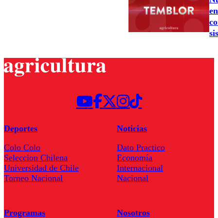
en
co
si
Deportes
Noticias
Colo Colo
Dato Practico
Seleccion Chilena
Economía
Universidad de Chile
Internacional
Torneo Nacional
Nacional
Programas
Nosotros