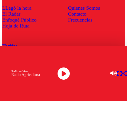
LLegó la hora
Quienes Somos
El Radar
Contacto
Enfoqué Público
Frecuencias
Hoja de Ruta
Tarifas
Comercial
Tarifas Servel Radio
Radio en Vivo
Radio Agricultura
Radio en Vivo
TV en Vivo
Descarga la APP