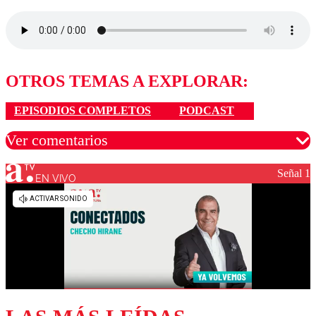
OTROS TEMAS A EXPLORAR:
EPISODIOS COMPLETOS
PODCAST
Ver comentarios
Señal 1
EN VIVO
Los comentarios son moderados para garantizar un
diálogo respetuoso.
Nombre
Correo