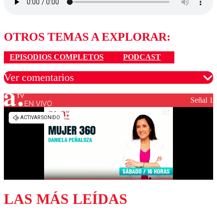
OTROS TEMAS A EXPLORAR:
EPISODIOS COMPLETOS
PODCAST
Ver comentarios
Señal 1
EN VIVO
Los comentarios son moderados para garantizar un
diálogo respetuoso.
Nombre
Correo
LAS MÁS LEÍDAS