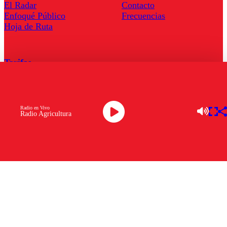
El Radar
Contacto
Enfoqué Público
Frecuencias
Hoja de Ruta
Tarifas
Comercial
Tarifas Servel Radio
Radio en Vivo
Radio Agricultura
Radio en Vivo
TV en Vivo
Descarga la APP