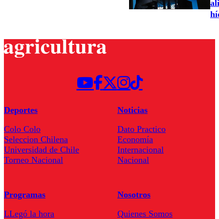
al
hí
Deportes
Noticias
Colo Colo
Dato Practico
Seleccion Chilena
Economía
Universidad de Chile
Internacional
Torneo Nacional
Nacional
Programas
Nosotros
LLegó la hora
Quienes Somos