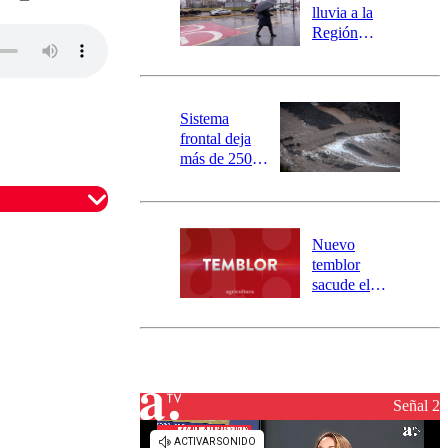
activa
lluvia a la
mensajería
Región
SAE
Metropolitana:
este es el
pronóstico de
la DMC para
Sistema
este viernes
frontal deja
más de 250
damnificados
y 317
personas
aisladas entre
Nuevo
Valparaíso y
temblor
Los Ríos
sacude el
norte del país:
revisa la
magnitud y el
epicentro
Señal 2
omentario