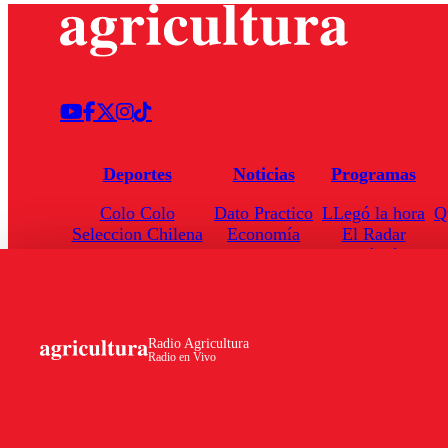
Deportes
Noticias
Programas
Colo Colo
Dato Practico
LLegó la hora
Q
Seleccion Chilena
Economía
El Radar
Universidad de Chile
Internacional
Enfoqué Público
Torneo Nacional
Nacional
Hoja de Ruta
Radio Agricultura
Radio en Vivo