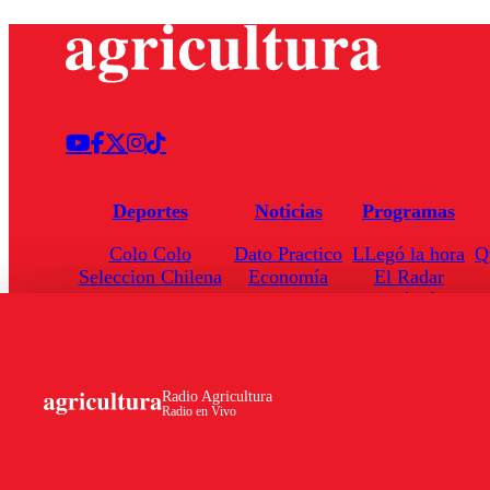
Deportes
Noticias
Programas
Colo Colo
Dato Practico
LLegó la hora
Q
Seleccion Chilena
Economía
El Radar
Universidad de Chile
Internacional
Enfoqué Público
Torneo Nacional
Nacional
Hoja de Ruta
Radio Agricultura
Radio en Vivo