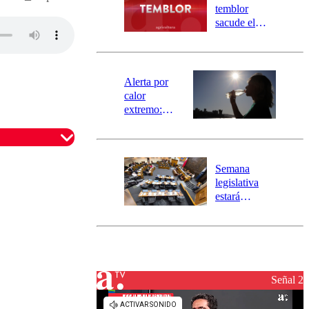
activa
temblor
mensajería
sacude el
SAE
norte del país:
revisa la
magnitud y el
epicentro
Alerta por
calor
extremo:
Senapred
activa Alerta
Temprana
Preventiva en
Semana
tres comunas
legislativa
estará
marcada por
el fin de la
tramitación
del proyecto
de
reconstrucción
Señal 2
omentario