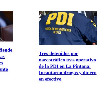
fiende
Tres detenidos por
cas
narcotráfico tras operativo
es
de la PDI en La Pintana:
ento
Incautaron drogas y dinero
en efectivo