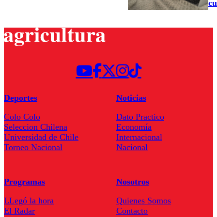
cu
Deportes
Noticias
Colo Colo
Dato Practico
Seleccion Chilena
Economía
Universidad de Chile
Internacional
Torneo Nacional
Nacional
Programas
Nosotros
LLegó la hora
Quienes Somos
El Radar
Contacto