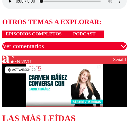
OTROS TEMAS A EXPLORAR:
EPISODIOS COMPLETOS
PODCAST
Ver comentarios
Señal 1
EN VIVO
Los comentarios son moderados para garantizar un
diálogo respetuoso.
Nombre
Correo
LAS MÁS LEÍDAS