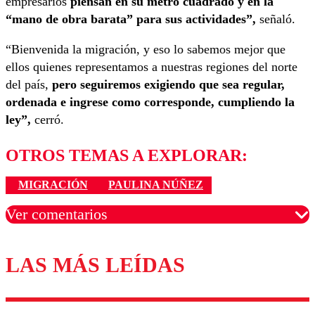
empresarios
piensan en su metro cuadrado y en la
“mano de obra barata” para sus actividades”,
señaló.
“Bienvenida la migración, y eso lo sabemos mejor que
ellos quienes representamos a nuestras regiones del norte
del país,
pero seguiremos exigiendo que sea regular,
ordenada e ingrese como corresponde, cumpliendo la
ley”,
cerró.
OTROS TEMAS A EXPLORAR:
MIGRACIÓN
PAULINA NÚÑEZ
Ver comentarios
LAS MÁS LEÍDAS
Los comentarios son moderados para garantizar un
diálogo respetuoso.
Nombre