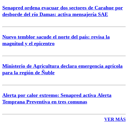
Senapred ordena evacuar dos sectores de Carahue por
Correo
desborde del río Damas: activa mensajería SAE
Nuevo temblor sacude el norte del país: revisa la
magnitud y el epicentro
Enviar comentario
Ministerio de Agricultura declara emergencia agrícola
para la región de Ñuble
Alerta por calor extremo: Senapred activa Alerta
Temprana Preventiva en tres comunas
VER MÁS