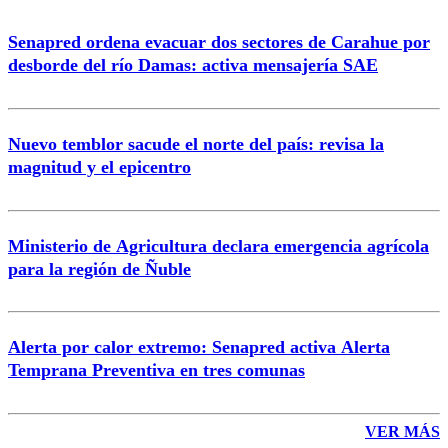
Senapred ordena evacuar dos sectores de Carahue por
desborde del río Damas: activa mensajería SAE
Nuevo temblor sacude el norte del país: revisa la
magnitud y el epicentro
Ministerio de Agricultura declara emergencia agrícola
para la región de Ñuble
Alerta por calor extremo: Senapred activa Alerta
Temprana Preventiva en tres comunas
VER MÁS