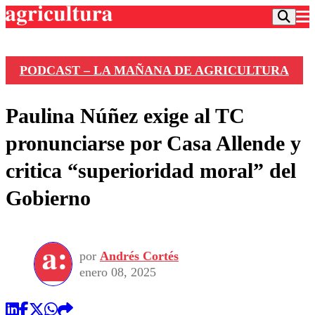
PODCAST – LA MAÑANA DE AGRICULTURA
Podcast
Paulina Núñez exige al TC
Frecuencias
Agricultura TV
pronunciarse por Casa Allende y
Deportes
critica “superioridad moral” del
Entretención
Colo Colo
Noticias
Gobierno
Motor
Vida Social
Otros Deportes
Dato Practico
Publicaciones en medios
Seleccion Chilena
Economía
Opinión
Torneo Internacional
Internacional
por
Andrés Cortés
Programas
Torneo Nacional
Nacional
enero 08, 2025
Comercial
Universidad Católica
Política
Universidad de Chile
Sustentabilidad