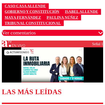
CASO CASA ALLENDE
GOBIERNO Y CONSTITUCIÓN
ISABEL ALLENDE
MAYA FERNÁNDEZ
PAULINA NÚÑEZ
TRIBUNAL CONSTITUCIONAL
Ver comentarios
Señal 1
EN VIVO
Los comentarios son moderados para garantizar un
diálogo respetuoso.
Nombre
Correo
LAS MÁS LEÍDAS
Enviar comentario